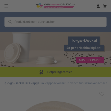
efpreisgarantie!
Sam
To-go-Deckel BIO Pappe
Bio Pappdeckel mit Trinkloch für Getränkebecher 200