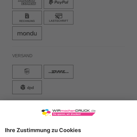
VERSAND
WIRmachenDRUCK GmbH
Illerstraße 15
71522 Backnang