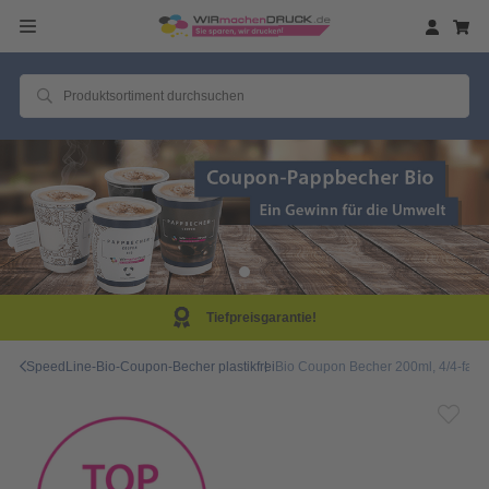
Tiefpreisgarantie!
SpeedLine-Bio-Coupon-Becher plastikfrei
Bio Coupon Becher 200ml, 4/4-farb