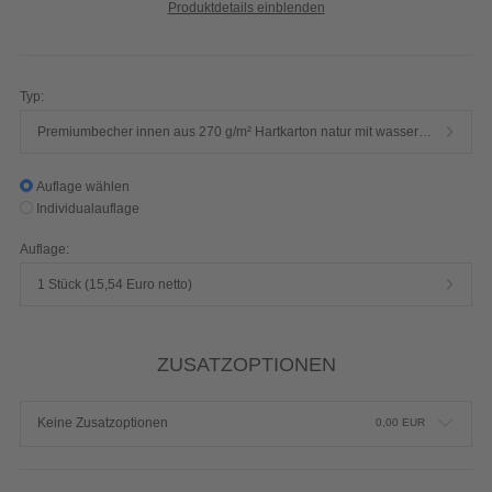
Produktdetails einblenden
Typ:
Premiumbecher innen aus 270 g/m² Hartkarton natur mit wasserbasierter Beschichtung || außen 235 g/m² Chromokarton gestrichen
Auflage wählen
Individualauflage
Auflage:
1 Stück (15,54 Euro netto)
ZUSATZOPTIONEN
Keine Zusatzoptionen
0,00
EUR