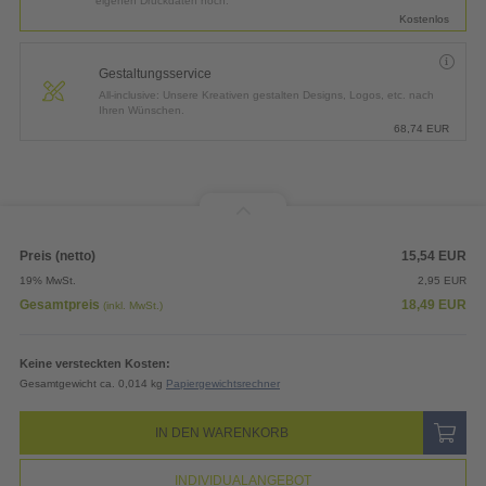
eigenen Druckdaten hoch.
Kostenlos
Gestaltungsservice
All-inclusive: Unsere Kreativen gestalten Designs, Logos, etc. nach
Ihren Wünschen.
68,74
EUR
Preis (netto)
15,54
EUR
19% MwSt.
2,95
EUR
Gesamtpreis
18,49
EUR
(inkl. MwSt.)
Keine versteckten Kosten:
Gesamtgewicht ca. 0,014 kg
Papiergewichtsrechner
IN DEN WARENKORB
INDIVIDUALANGEBOT