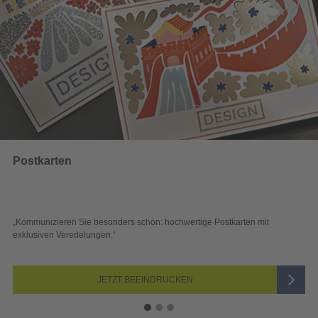
Wahlwerbung
 schön: hochwertige Postkarten mit
„Sichtbar und wirkungsvoll – 
Blick überzeugen.“
 BEEINDRUCKEN
JETZ