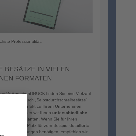
hste Professionalität.
IBESÄTZE IN VIELEN
NEN FORMATEN
kerei WIRmachenDRUCK finden Sie eine Vielzahl
reibesätze, auch „Selbstdurchschreibesätze“
enannt, die perfekt zu Ihrem Unternehmen
 die Größe bieten wir Ihnen
unterschiedliche
dratische Varianten. Wenn Sie für Ihren
are mit viel Platz für zum Beispiel detaillierte
n oder Rechnungen benötigen, empfehlen wir