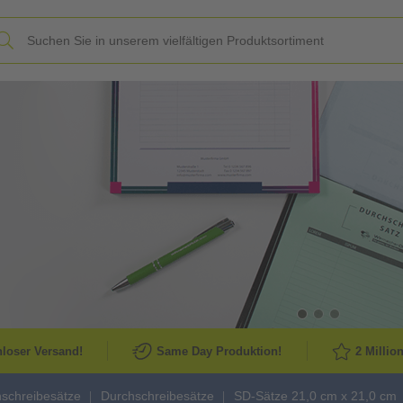
Slide
loser Versand!
Same Day Produktion!
2 Millio
schreibesätze
Durchschreibesätze
SD-Sätze 21,0 cm x 21,0 cm