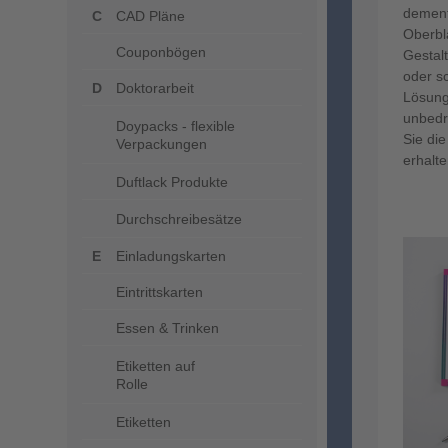
dement
CAD Pläne
Oberbl
Couponbögen
Gestal
oder s
Doktorarbeit
Lösung
unbedr
Doypacks - flexible
Sie di
Verpackungen
erhalt
Duftlack Produkte
Durchschreibesätze
Einladungskarten
Eintrittskarten
Essen & Trinken
Etiketten auf
Rolle
Etiketten