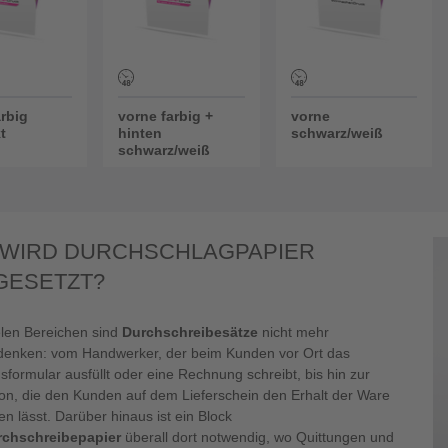
arbig
vorne farbig +
vorne
t
hinten
schwarz/weiß
schwarz/weiß
WIRD DURCHSCHLAGPAPIER
GESETZT?
elen Bereichen sind
Durchschreibesätze
nicht mehr
enken: vom Handwerker, der beim Kunden vor Ort das
sformular ausfüllt oder eine Rechnung schreibt, bis hin zur
ion, die den Kunden auf dem Lieferschein den Erhalt der Ware
ren lässt. Darüber hinaus ist ein Block
rchschreibepapier
überall dort notwendig, wo Quittungen und