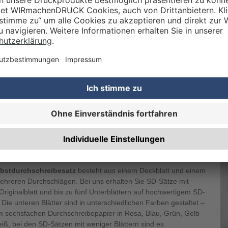
Ihnen einen SD-Block i
genügen handliche Blöck
unter anderem hervorra
Selbstverständlich bie
im Hoch- als auch im Q
Blöcke mit quadratisc
e Zwischengrößen bis hin zum großen Block mit 29,7 cm x 29,7 cm.
CHES DURCHSCHLAGPAPIER KANN
 MIT EINEM EINZIGARTIGEN DRUCK
SEHEN LASSEN?
lbstdurchschreibesatz
besteht aus einem Deckblatt und einem
ehreren Durchschlägen. Bei uns erhalten Sie SD-Sätze mit
riginalblatt und bis zu fünf Unterblättern auf hochwertigem SD-
 Die unteren Blätter sind in unterschiedlichen Farben gestaltet –
m sechsfachen Durchschreibepapier in Rosa, Blau, Grün, Gelb
iß, bei den SD-Sätzen mit weniger Blättern sind es