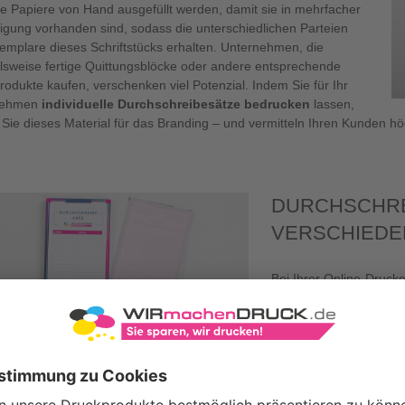
he Papiere von Hand ausgefüllt werden, damit sie in mehrfacher
tigung vorhanden sind, sodass die unterschiedlichen Parteien
xemplare dieses Schriftstücks erhalten. Unternehmen, die
elsweise fertige Quittungsblöcke oder andere entsprechende
odukte kaufen, verschenken viel Potenzial. Indem Sie für Ihr
nehmen
individuelle Durchschreibesätze bedrucken
lassen,
Sie dieses Material für das Branding – und vermitteln Ihren Kunden höc
DURCHSCHRE
VERSCHIEDE
Bei Ihrer Online-Druc
verschiedener Durchsch
oder kurz „SD-Sätze“ g
passen. In Hinblick auf
DIN-Formate
sowie qua
Handwerksbetrieb Formul
Auftragsbeschreibunge