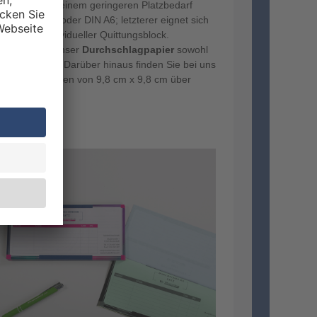
n DIN A4. Bei einem geringeren Platzbedarf
e in DIN A5 oder DIN A6; letzterer eignet sich
gend als individueller Quittungsblock.
ten wir Ihnen unser
Durchschlagpapier
sowohl
uerformat an. Darüber hinaus finden Sie bei uns
hen Abmessungen von 9,8 cm x 9,8 cm über