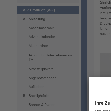
ähnlic
Ausfer
Alle Produkte (A-Z)
ihre E
beispi
Abizeitung
Druckpr
Abschlussarbeit
Unter
nutzen 
Adventskalender
Aktenordner
Aktion: Ihr Unternehmen im
TV
Allwetterplakate
Angebotsmappen
Aufkleber
Backlightfolie
Banner & Planen