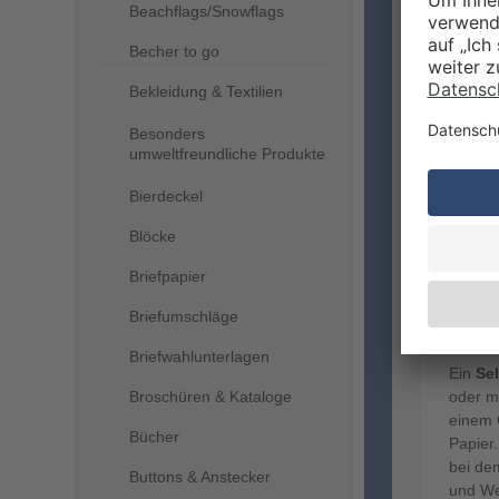
Beachflags/Snowflags
Becher to go
Bekleidung & Textilien
Besonders
divers
umweltfreundliche Produkte
Bierdeckel
Blöcke
WEL
Briefpapier
ICH
VER
Briefumschläge
Briefwahlunterlagen
Ein
Se
Broschüren & Kataloge
oder m
einem O
Bücher
Papier.
bei de
Buttons & Anstecker
und We