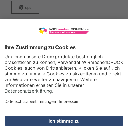
WIRmachenDRUCK GmbH
Illerstraße 15
71522 Backnang
Tel.: +49 (0) 711 995 982 - 20
Fax: +49 (0) 711 995 982 - 21
SOCIAL MEDIA
ZERTIFIZIERUNGEN