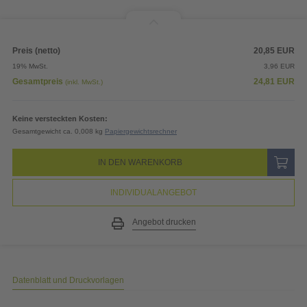
Preis (netto)
20,85
EUR
19% MwSt.
3,96
EUR
Gesamtpreis
24,81
EUR
(inkl. MwSt.)
Keine versteckten Kosten:
Gesamtgewicht ca. 0,008 kg
Papiergewichtsrechner
IN DEN WARENKORB
INDIVIDUALANGEBOT
Angebot drucken
Datenblatt und Druckvorlagen