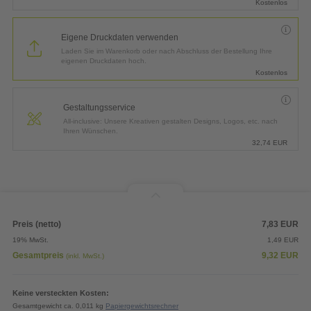
Kostenlos
Eigene Druckdaten verwenden
Laden Sie im Warenkorb oder nach Abschluss der Bestellung Ihre
eigenen Druckdaten hoch.
Kostenlos
Gestaltungsservice
All-inclusive: Unsere Kreativen gestalten Designs, Logos, etc. nach
Ihren Wünschen.
32,74
EUR
Preis (netto)
7,83
EUR
19% MwSt.
1,49
EUR
Gesamtpreis
9,32
EUR
(inkl. MwSt.)
Keine versteckten Kosten:
Gesamtgewicht ca. 0,011 kg
Papiergewichtsrechner