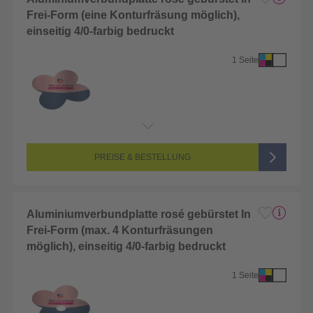
Frei-Form (eine Konturfräsung möglich),
einseitig 4/0-farbig bedruckt
1 Seite
Endformat:
10 x 10 cm
Seitenanzahl:
1-seitig (Vorderseite bedruckt, Rückseite unbedruckt)
Farbigkeit:
4/0-farbig CMYK (vollfarbig bedruckt)
PREISE & BESTELLUNG
Aluminiumverbundplatte rosé gebürstet In
Frei-Form (max. 4 Konturfräsungen
möglich), einseitig 4/0-farbig bedruckt
1 Seite