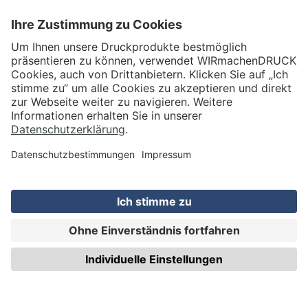
VERSAND
WIRmachenDRUCK GmbH
Illerstraße 15
71522 Backnang