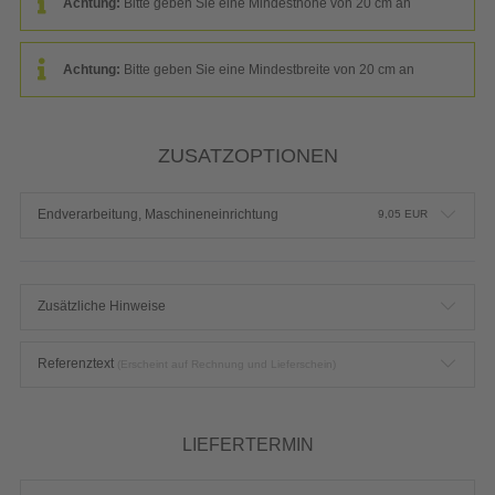
Achtung:
Bitte geben Sie eine Mindesthöhe von 20 cm an
Achtung:
Bitte geben Sie eine Mindestbreite von 20 cm an
ZUSATZOPTIONEN
Endverarbeitung, Maschineneinrichtung
9,05
EUR
Zusätzliche Hinweise
Referenztext
(Erscheint auf Rechnung und Lieferschein)
LIEFERTERMIN