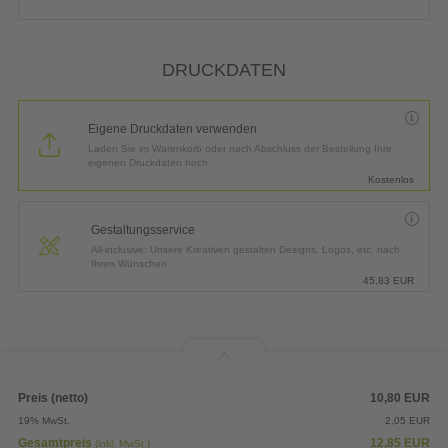
DRUCKDATEN
Eigene Druckdaten verwenden
Laden Sie im Warenkorb oder nach Abschluss der Bestellung Ihre
eigenen Druckdaten hoch.
Kostenlos
Gestaltungsservice
All-inclusive: Unsere Kreativen gestalten Designs, Logos, etc. nach
Ihren Wünschen.
45,83
EUR
Preis (netto)
10,80
EUR
19% MwSt.
2,05
EUR
Gesamtpreis
12,85
EUR
(inkl. MwSt.)