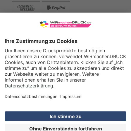
VERSAND
WIRmachenDRUCK GmbH
Illerstraße 15
71522 Backnang