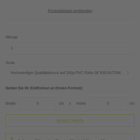
Produktdetails einblenden
Menge:
Sorte:
Hochwertiger Qualitätsdruck auf 100µ PVC-Folie GF 830 AUTOMARK weiß inkl. Glanzlaminat GF 831 AUTOMARK
Geben Sie Ihr Endformat an (freies Format):
Breite:
cm
x
Höhe:
cm