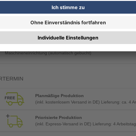
Rechnung zusätzlich per Post
Endverarbeitung (automatisch gebucht)
Maschineneinrichtung (automatisch gebucht)
RTERMIN
Planmäßige Produktion
(inkl. kostenlosem Versand in DE) Lieferung:
ca. 4 A
Priorisierte Produktion
(inkl. Express-Versand in DE) Lieferung:
4 Arbeitstag