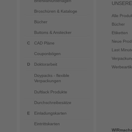
Briefwahlunterlagen
UNSERE
Broschüren & Kataloge
Alle Produ
Bücher
Bücher
Buttons & Anstecker
Etiketten
Neue Prod
CAD Pläne
Last Minut
Couponbögen
Verpackun
Doktorarbeit
Werbeartik
Doypacks - flexible
Verpackungen
Duftlack Produkte
Durchschreibesätze
Einladungskarten
Eintrittskarten
WIRmach