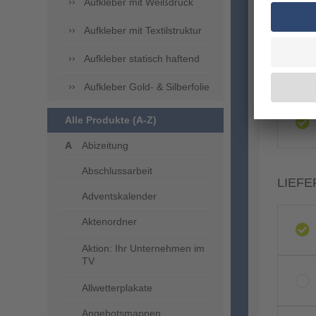
Aufkleber mit Weißdruck
Aufkleber mit Textilstruktur
Aufkleber statisch haftend
Aufkleber Gold- & Silberfolie
Alle Produkte (A-Z)
Abizeitung
Abschlussarbeit
LIEFE
Adventskalender
Aktenordner
Aktion: Ihr Unternehmen im
TV
Allwetterplakate
Angebotsmappen