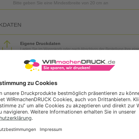
Bitte geben Sie eine Mindestbreite von 20 cm an
KDATEN
Eigene Druckdaten
Laden Sie im Warenkorb oder nach Abschluss der Bestellung Ihre eig
Gestaltungsservice
Unser Kreativteam gestaltet Druckdaten, Logos etc. nach Ihren Wünsc
TZOPTIONEN
Qualitätskontrolle (von Experten empf.)