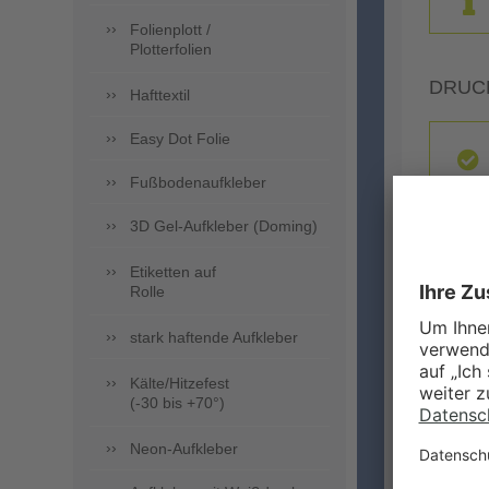
Folienplott /
Plotterfolien
DRUC
Hafttextil
Easy Dot Folie
Fußbodenaufkleber
3D Gel-Aufkleber (Doming)
Etiketten auf
Rolle
ZUSA
stark haftende Aufkleber
Kälte/Hitzefest
(-30 bis +70°)
Neon-Aufkleber