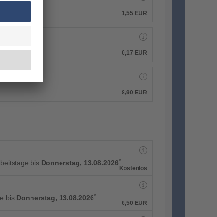
1,55
EUR
0,17
EUR
8,90
EUR
*
rbeitstage bis
Donnerstag, 13.08.2026
Kostenlos
*
e bis
Donnerstag, 13.08.2026
6,50
EUR