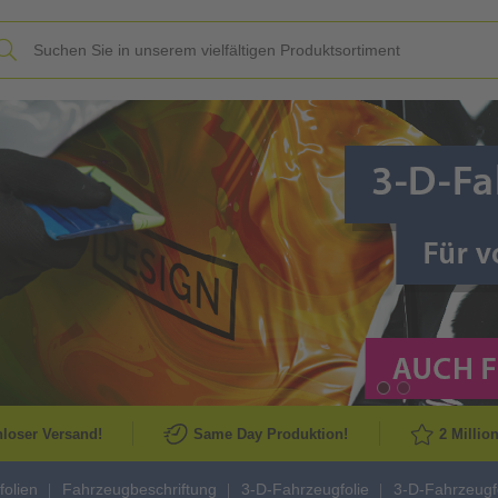
Slide
loser Versand!
Same Day Produktion!
2 Millio
folien
Fahrzeugbeschriftung
3-D-Fahrzeugfolie
3-D-Fahrzeugfo