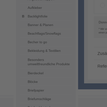
Aufkleber
Backlightfolie
Donne
Banner & Planen
* Wir 
einen 
Beachflags/Snowflags
Becher to go
Bekleidung & Textilien
Zusä
Besonders
umweltfreundliche Produkte
Refe
Bierdeckel
Blöcke
Briefpapier
Briefumschläge