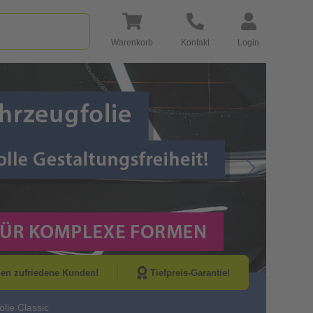
Warenkorb
Kontakt
Login
Go to Next Sli
nen zufriedene Kunden!
Tiefpreis-Garantie!
lie Classic