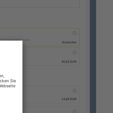
enen Druckdaten hoch.
Kostenlos
hen.
45,83 EUR
14,00
EUR