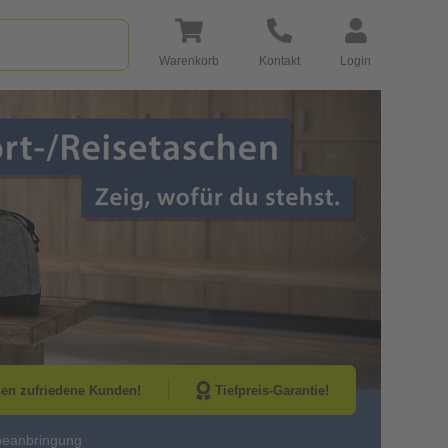
Warenkorb
Kontakt
Login
Go to Next Sli
nen zufriedene Kunden!
Tiefpreis-Garantie!
beanbringung