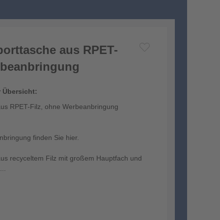
porttasche aus RPET-
rbeanbringung
r Übersicht:
 aus RPET-Filz, ohne Werbeanbringung
anbringung finden Sie
hier.
aus recyceltem Filz mit großem Hauptfach und
..