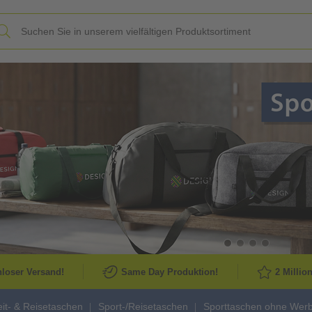
Slide
loser Versand!
Same Day Produktion!
2 Millio
eit- & Reisetaschen
Sport-/Reisetaschen
Sporttaschen ohne Wer