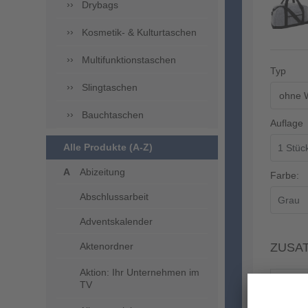
Drybags
Kosmetik- & Kulturtaschen
Multifunktionstaschen
Typ
Slingtaschen
ohne 
Bauchtaschen
Auflage
Alle Produkte (A-Z)
Abizeitung
Farbe:
Abschlussarbeit
Adventskalender
Aktenordner
ZUSA
Aktion: Ihr Unternehmen im
TV