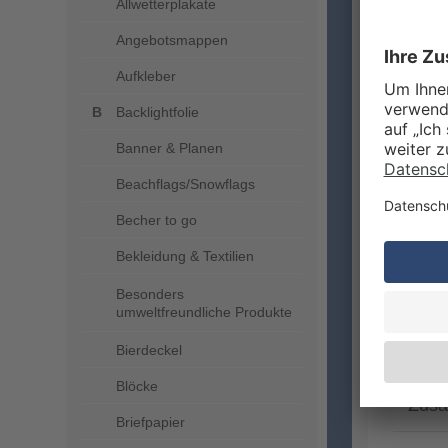
Allwetterplakate
Angebotsmappen
LIEFE
Aufkleber
Backlightfolie
Banner & Planen
Beachflags/Snowflags
Becher to go
Bekleidung & Textilien
Freit
Besonders
* Wir 
umweltfreundliche Produkte
pünktl
Bierdeckel
Blöcke
Zusä
Briefpapier