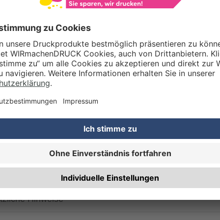
RTERMIN
Planmäßige Produktion
(inkl. kostenlosem Versand in DE) Lieferung:
ca. 4 A
Priorisierte Produktion
(inkl. Express-Versand in DE) Lieferung:
4 Arbeitstag
ag, 14.08.2026
versenden fristgerecht. Für eine punktgenaue Zustellung am
Freitag, 14.08.2026
empfehlen wir
ichen Zahlungs- sowie fehlerfreien Druckdateneingang bis
12:00 Uhr
.
tzliche Hinweise