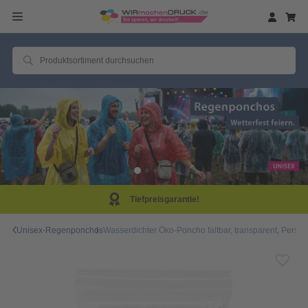
Tiefpreisgarantie!
Unisex-Regenponchos
Wasserdichter Öko-Poncho faltbar, transparent, Person