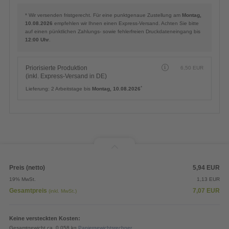
* Wir versenden fristgerecht. Für eine punktgenaue Zustellung am
Montag,
10.08.2026
empfehlen wir Ihnen einen Express-Versand. Achten Sie bitte
auf einen pünktlichen Zahlungs- sowie fehlerfreien Druckdateneingang bis
12:00 Uhr
.
Priorisierte Produktion
6,50
EUR
(inkl. Express-Versand in DE)
*
Lieferung:
2 Arbeitstage bis
Montag, 10.08.2026
Preis (netto)
5,94
EUR
19% MwSt.
1,13
EUR
Gesamtpreis
7,07
EUR
(inkl. MwSt.)
Keine versteckten Kosten:
Gesamtgewicht ca. 0,058 kg
Papiergewichtsrechner