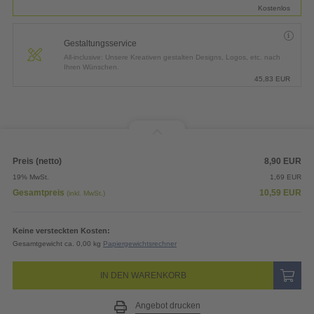
Kostenlos
Gestaltungsservice
All-inclusive: Unsere Kreativen gestalten Designs, Logos, etc. nach
Ihren Wünschen.
45,83
EUR
Preis (netto)
8,90
EUR
19% MwSt.
1,69
EUR
Gesamtpreis
10,59
EUR
(inkl. MwSt.)
Keine versteckten Kosten:
Gesamtgewicht ca. 0,00 kg
Papiergewichtsrechner
IN DEN WARENKORB
Angebot drucken