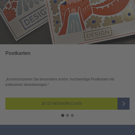
Wahlwerbung
 schön: hochwertige Postkarten mit
„Sichtbar und wirkungsvoll – 
Blick überzeugen.“
 BEEINDRUCKEN
JETZ