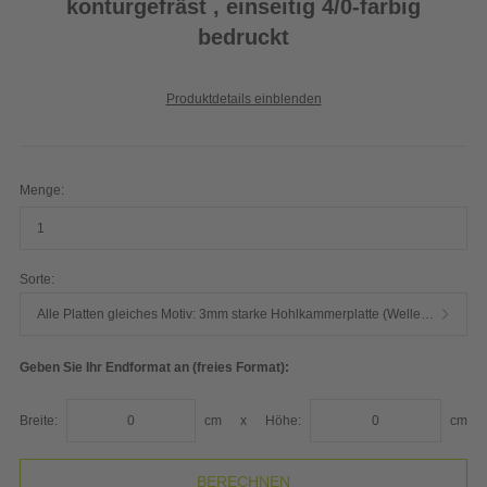
konturgefräst , einseitig 4/0-farbig
bedruckt
Produktdetails einblenden
Menge:
Sorte:
Alle Platten gleiches Motiv: 3mm starke Hohlkammerplatte (Wellenstruktur) weiß - hochwertiger Plattendirektdruck
Geben Sie Ihr Endformat an (freies Format):
Breite:
cm
x
Höhe:
cm