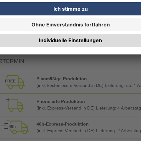
Qualitätskontrolle (von Experten empf.)
Rechnung zusätzlich per Post
RTERMIN
Planmäßige Produktion
(inkl. kostenlosem Versand in DE) Lieferung:
ca. 4 A
Priorisierte Produktion
(inkl. Express-Versand in DE) Lieferung:
4 Arbeitsta
48h-Express-Produktion
(inkl. Express-Versand in DE) Lieferung:
2 Arbeitsta