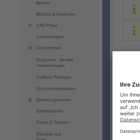
Bücher
Buttons & Anstecker
CAD Pläne
Couponbögen
Doktorarbeit
DRUC
Doypacks - flexible
Verpackungen
Duftlack Produkte
Durchschreibesätze
Einladungskarten
Eintrittskarten
Essen & Trinken
ZUSA
Etiketten auf
Rolle