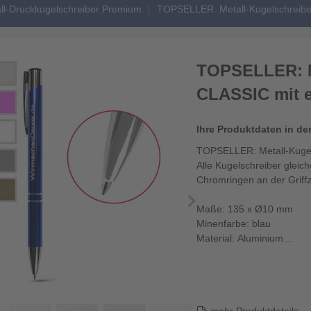
ll-Druckkugelschreiber Premium
TOPSELLER: Metall-Kugelschreiber
TOPSELLER: M
CLASSIC mit e
Ihre Produktdaten in de
TOPSELLER: Metall-Kugels
Alle Kugelschreiber gleic
Chromringen an der Griff
Maße: 135 x Ø10 mm
Minenfarbe: blau
Material: Aluminium
Gravurfläche: 50 x 5 mm | 