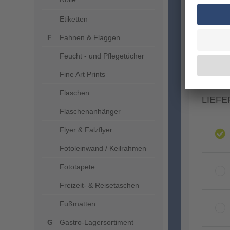
Etiketten
Fahnen & Flaggen
Feucht - und Pflegetücher
Fine Art Prints
Flaschen
LIEFE
Flaschenanhänger
Flyer & Falzflyer
Fotoleinwand / Keilrahmen
Fototapete
Freizeit- & Reisetaschen
Fußmatten
Gastro-Lagersortiment