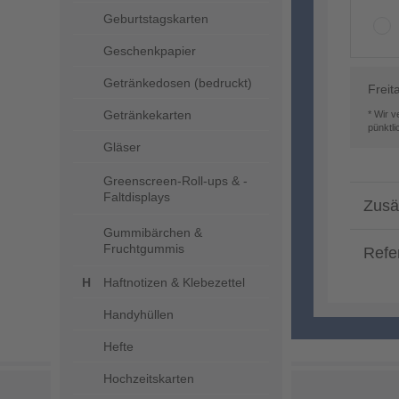
Geburtstagskarten
Geschenkpapier
Getränkedosen (bedruckt)
Freit
Getränkekarten
* Wir 
pünktl
Gläser
Greenscreen-Roll-ups & -
Faltdisplays
Zusä
Gummibärchen &
Fruchtgummis
Refe
Haftnotizen & Klebezettel
Handyhüllen
Hefte
Hochzeitskarten