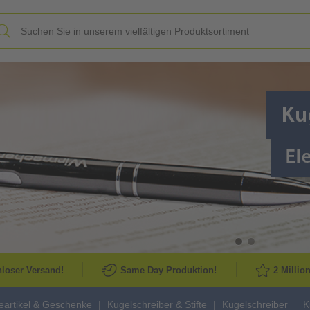
Slide
loser Versand!
Same Day Produktion!
2 Millio
artikel & Geschenke
Kugelschreiber & Stifte
Kugelschreiber
K