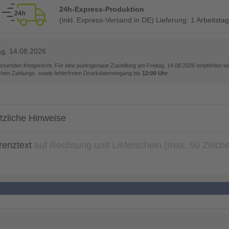
24h-Express-Produktion
(inkl. Express-Versand in DE) Lieferung:
1 Arbeitsta
ag, 14.08.2026
versenden fristgerecht. Für eine punktgenaue Zustellung am
Freitag, 14.08.2026
empfehlen wir
ichen Zahlungs- sowie fehlerfreien Druckdateneingang bis
12:00 Uhr
.
tzliche Hinweise
renztext
auf Rechnung und Lieferschein (max. 50 Zeich