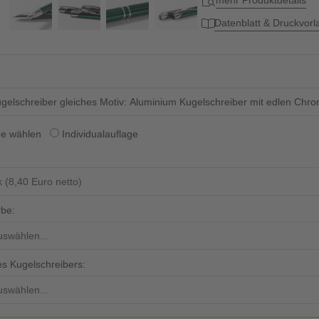
mehr Produktdetails
Datenblatt & Druckvor
ugelschreiber gleiches Motiv: Aluminium Kugelschreiber mit edlen Chro
ge wählen
Individualauflage
rbe:
s Kugelschreibers: