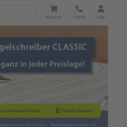
Warenkorb
Kontakt
Login
Go to Next Sli
nen zufriedene Kunden!
Tiefpreis-Garantie!
ugelschreiber mit Gravur
Metall-Kugelschreiber mit