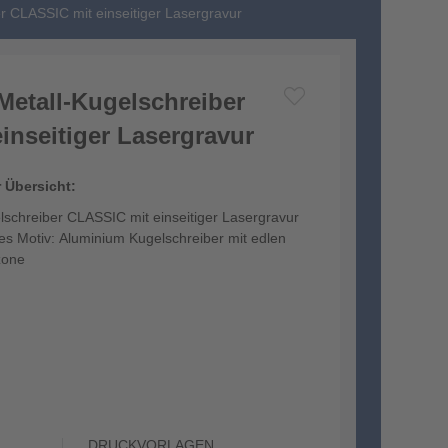
 CLASSIC mit einseitiger Lasergravur
etall-Kugelschreiber
inseitiger Lasergravur
r Übersicht:
chreiber CLASSIC mit einseitiger Lasergravur
hes Motiv: Aluminium Kugelschreiber mit edlen
zone
Position: Gravur seitlich vom...
DRUCKVORLAGEN