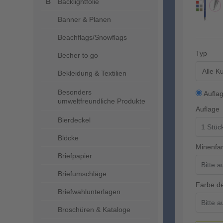
Backlightfolie
Banner & Planen
Beachflags/Snowflags
Typ
Becher to go
Alle K
Bekleidung & Textilien
Besonders
Aufla
umweltfreundliche Produkte
Auflage
Bierdeckel
Blöcke
Minenfa
Briefpapier
Briefumschläge
Farbe de
Briefwahlunterlagen
Broschüren & Kataloge