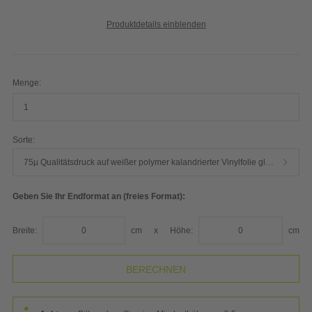
konturgeschnitten)
Produktdetails einblenden
Menge:
Sorte:
75µ Qualitätsdruck auf weißer polymer kalandrierter Vinylfolie glänzend
Geben Sie Ihr Endformat an (freies Format):
Breite:
cm
x
Höhe:
cm