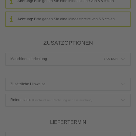
Achtung:
Bitte geben Sie eine Mindesthöhe von 5.5 cm an
Achtung:
Bitte geben Sie eine Mindestbreite von 5.5 cm an
ZUSATZOPTIONEN
Maschineneinrichtung
8,90
EUR
Zusätzliche Hinweise
Referenztext
(Erscheint auf Rechnung und Lieferschein)
LIEFERTERMIN