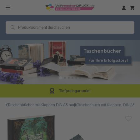
arantie!
Same Day P
Taschenbücher mit Klappen DIN A5 hoch
Taschenbuch mit Klappen, DIN A5 hoc