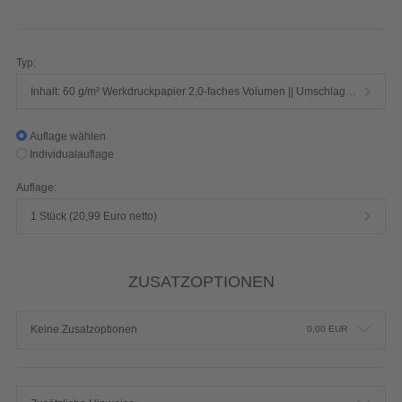
Seiten 1/1-farbig Schwarz
Produktdetails einblenden
Typ:
Inhalt: 60 g/m² Werkdruckpapier 2,0-faches Volumen || Umschlag: 250 g/m² Chromokarton mit Mattfolie
Auflage wählen
Individualauflage
Auflage:
1 Stück (20,99 Euro netto)
ZUSATZOPTIONEN
Keine Zusatzoptionen
0,00
EUR