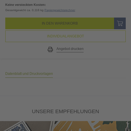
19% MwSt.
3,99
EUR
Gesamtpreis
24,98
EUR
(inkl. MwSt.)
Keine versteckten Kosten:
Gesamtgewicht ca. 0,116 kg
Papiergewichtsrechner
IN DEN WARENKORB
INDIVIDUALANGEBOT
Angebot drucken
Datenblatt und Druckvorlagen