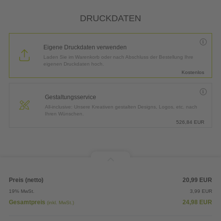
*
Lieferung:
3 Arbeitstage bis
Donnerstag, 13.08.2026
DRUCKDATEN
Eigene Druckdaten verwenden
Laden Sie im Warenkorb oder nach Abschluss der Bestellung Ihre
eigenen Druckdaten hoch.
Kostenlos
Gestaltungsservice
All-inclusive: Unsere Kreativen gestalten Designs, Logos, etc. nach
Ihren Wünschen.
526,84
EUR
Preis (netto)
20,99
EUR