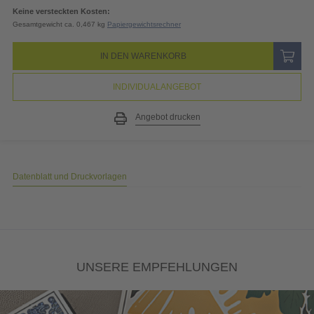
19% MwSt.
4,59
EUR
Gesamtpreis
28,75
EUR
(inkl. MwSt.)
Keine versteckten Kosten:
Gesamtgewicht ca. 0,467 kg
Papiergewichtsrechner
IN DEN WARENKORB
INDIVIDUALANGEBOT
Angebot drucken
Datenblatt und Druckvorlagen