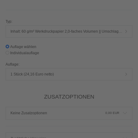
Seiten 1/1-farbig Schwarz
Produktdetails einblenden
Typ:
Inhalt: 60 g/m² Werkdruckpapier 2,0-faches Volumen || Umschlag: 250 g/m² Chromokarton mit Mattfolie
Auflage wählen
Individualauflage
Auflage:
1 Stück (24,16 Euro netto)
ZUSATZOPTIONEN
Keine Zusatzoptionen
0,00
EUR