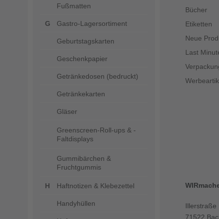
Fußmatten
Bücher
Gastro-Lagersortiment
Etiketten
Neue Prod
Geburtstagskarten
Last Minut
Geschenkpapier
Verpackun
Getränkedosen (bedruckt)
Werbeartik
Getränkekarten
Gläser
Greenscreen-Roll-ups & -
Faltdisplays
Gummibärchen &
Fruchtgummis
WIRmach
Haftnotizen & Klebezettel
Handyhüllen
Illerstraße
71522 Bac