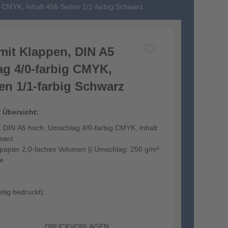
 CMYK, Inhalt 456 Seiten 1/1-farbig Schwarz
it Klappen, DIN A5
g 4/0-farbig CMYK,
ten 1/1-farbig Schwarz
r Übersicht:
 DIN A5 hoch, Umschlag 4/0-farbig CMYK, Inhalt
warz
kpapier 2,0-faches Volumen || Umschlag: 250 g/m²
ie
itig bedruckt)
 Mattf...
DRUCKVORLAGEN