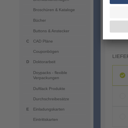
Broschüren & Kataloge
Bücher
Buttons & Anstecker
CAD Pläne
Couponbögen
LIEFE
Doktorarbeit
Doypacks - flexible
Verpackungen
Duftlack Produkte
Durchschreibesätze
Einladungskarten
Eintrittskarten