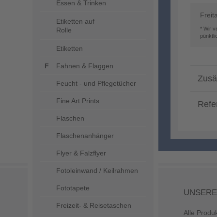
Essen & Trinken
Freit
Etiketten auf
* Wir 
Rolle
pünktl
Etiketten
Fahnen & Flaggen
Zusä
Feucht - und Pflegetücher
Fine Art Prints
Refe
Flaschen
Flaschenanhänger
Flyer & Falzflyer
Fotoleinwand / Keilrahmen
Fototapete
UNSERE
Freizeit- & Reisetaschen
Alle Produ