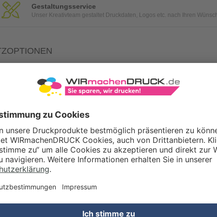
Gestaltungsservice
Unser Kreativteam gestaltet Druckdaten, Logos etc. nach Ihren Wünsc
TZOPTIONEN
Qualitätskontrolle (von Experten empf.)
Rechnung zusätzlich per Post
Konvertierung Ihrer Daten (Word, Illustrator oder InDesign) in eine
WERTSTEUERSATZ