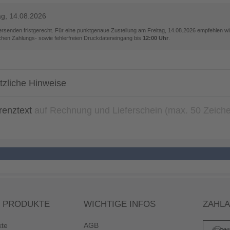
ag, 14.08.2026
versenden fristgerecht. Für eine punktgenaue Zustellung am
Freitag, 14.08.2026
empfehlen wir
ichen Zahlungs- sowie fehlerfreien Druckdateneingang bis
12:00 Uhr
.
tzliche Hinweise
renztext
auf Rechnung und Lieferschein (max. 50 Zeich
 PRODUKTE
WICHTIGE INFOS
ZAHL
kte
AGB