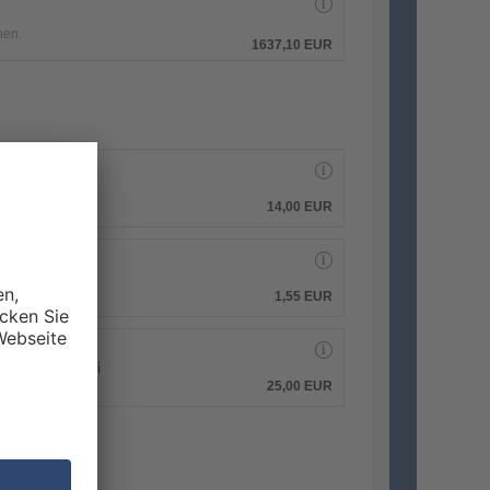
hen.
1637,10 EUR
14,00 EUR
1,55 EUR
 PDF-Druckdatei
25,00 EUR