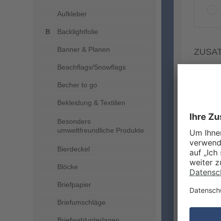
Aufkleber
Backlightfolie
Banner & Planen
ZUSA
Beachflags/Snowflags
Becher to go
Bekleidung & Textilien
Besonders
umweltfreundliche Produkte
Bierdeckel
Blöcke
Briefpapier
Briefumschläge
MEHR
Briefwahlunterlagen