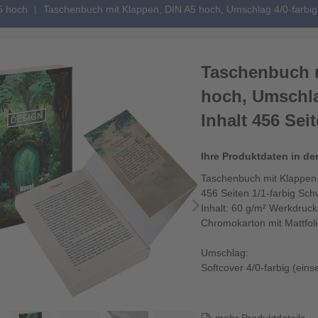
5 hoch
Taschenbuch mit Klappen, DIN A5 hoch, Umschlag 4/0-farbig
Taschenbuch m
hoch, Umschla
Inhalt 456 Sei
Ihre Produktdaten in de
Taschenbuch mit Klappen,
456 Seiten 1/1-farbig Sch
Inhalt: 60 g/m² Werkdruc
Chromokarton mit Mattfol
Umschlag:
Softcover 4/0-farbig (einse
250 g/m² Chromokarton mit