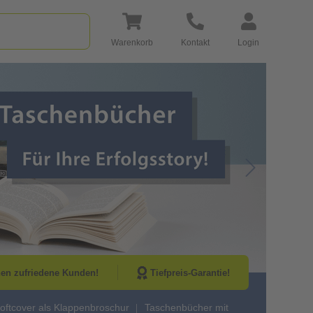
Warenkorb
Kontakt
Login
Go to Next Sli
nen zufriedene Kunden!
Tiefpreis-Garantie!
oftcover als Klappenbroschur
Taschenbücher mit