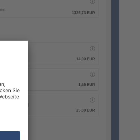
hen.
1325,73 EUR
14,00 EUR
1,55 EUR
 PDF-Druckdatei
25,00 EUR