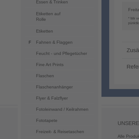
Essen & Trinken
Freit
Etiketten auf
* Wir 
Rolle
pünktl
Etiketten
Fahnen & Flaggen
Zusä
Feucht - und Pflegetücher
Fine Art Prints
Refe
Flaschen
Flaschenanhänger
Flyer & Falzflyer
Fotoleinwand / Keilrahmen
Fototapete
UNSERE
Freizeit- & Reisetaschen
Alle Produ