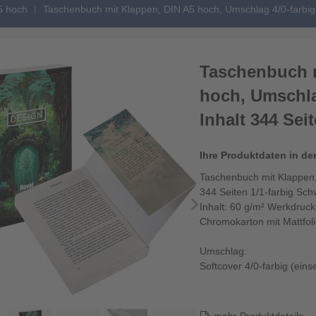
5 hoch
Taschenbuch mit Klappen, DIN A5 hoch, Umschlag 4/0-farbig
Taschenbuch m
hoch, Umschla
Inhalt 344 Sei
Ihre Produktdaten in de
Taschenbuch mit Klappen,
344 Seiten 1/1-farbig Sch
Inhalt: 60 g/m² Werkdruc
Chromokarton mit Mattfol
Umschlag:
Softcover 4/0-farbig (einse
250 g/m² Chromokarton mit