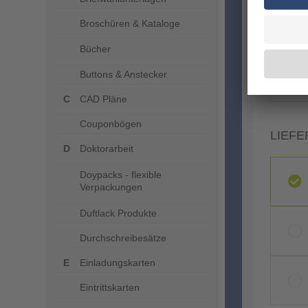
Broschüren & Kataloge
Bücher
Buttons & Anstecker
CAD Pläne
Couponbögen
LIEFE
Doktorarbeit
Doypacks - flexible
Verpackungen
Duftlack Produkte
Durchschreibesätze
Einladungskarten
Eintrittskarten