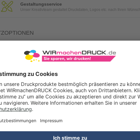
Gestaltungsservice
Unser Kreativteam gestaltet Druckdaten, Logos etc. nach Ihren Wünsc
TZOPTIONEN
Qualitätskontrolle (von Experten empf.)
Rechnung zusätzlich per Post
Konvertierung Ihrer Daten (Word, Illustrator oder InDesign) in eine
WERTSTEUERSATZ