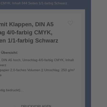
 CMYK, Inhalt 344 Seiten 1/1-farbig Schwarz
it Klappen, DIN A5
g 4/0-farbig CMYK,
ten 1/1-farbig Schwarz
r Übersicht:
 DIN A5 hoch, Umschlag 4/0-farbig CMYK, Inhalt
warz
kpapier 2,0-faches Volumen || Umschlag: 250 g/m²
ie
itig bedruckt)
 Mattf...
DRUCKVORLAGEN