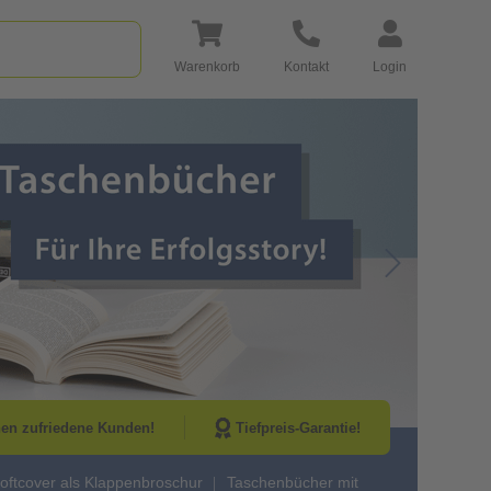
Warenkorb
Kontakt
Login
Go to Next Sli
nen zufriedene Kunden!
Tiefpreis-Garantie!
oftcover als Klappenbroschur
Taschenbücher mit