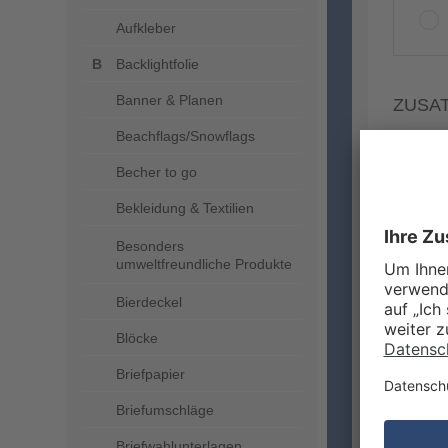
Aufkleber
Backlightfolie
Banner & Planen
ZUSA
Beachflags/Snowflags
Becher to go
Bekleidung & Textilien
Besonders
umweltfreundliche Produkte
Bierdeckel
Blöcke
Briefpapier
Briefumschläge
MEHR
Briefwahlunterlagen