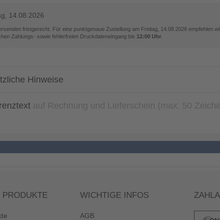
ag, 14.08.2026
versenden fristgerecht. Für eine punktgenaue Zustellung am
Freitag, 14.08.2026
empfehlen wir
ichen Zahlungs- sowie fehlerfreien Druckdateneingang bis
12:00 Uhr
.
tzliche Hinweise
renztext
auf Rechnung und Lieferschein (max. 50 Zeich
 PRODUKTE
WICHTIGE INFOS
ZAHL
kte
AGB