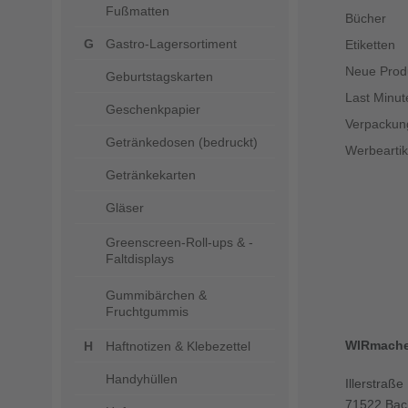
Fußmatten
Bücher
Gastro-Lagersortiment
Etiketten
Neue Prod
Geburtstagskarten
Last Minut
Geschenkpapier
Verpackun
Getränkedosen (bedruckt)
Werbeartik
Getränkekarten
Gläser
Greenscreen-Roll-ups & -
Faltdisplays
Gummibärchen &
Fruchtgummis
WIRmach
Haftnotizen & Klebezettel
Handyhüllen
Illerstraße
71522 Bac