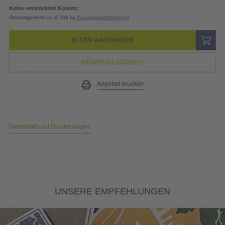
19% MwSt.
4,19
EUR
Gesamtpreis
26,25
EUR
(inkl. MwSt.)
Keine versteckten Kosten:
Gesamtgewicht ca. 0,299 kg
Papiergewichtsrechner
IN DEN WARENKORB
INDIVIDUALANGEBOT
Angebot drucken
Datenblatt und Druckvorlagen