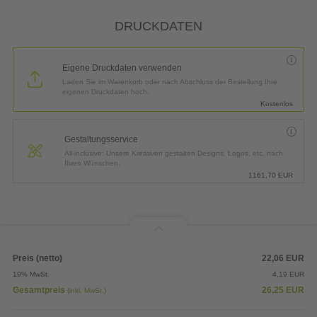
*
Lieferung:
3 Arbeitstage bis
Donnerstag, 13.08.2026
DRUCKDATEN
Eigene Druckdaten verwenden
Laden Sie im Warenkorb oder nach Abschluss der Bestellung Ihre
eigenen Druckdaten hoch.
Kostenlos
Gestaltungsservice
All-inclusive: Unsere Kreativen gestalten Designs, Logos, etc. nach
Ihren Wünschen.
1161,70
EUR
Preis (netto)
22,06
EUR