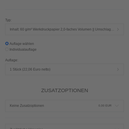
Seiten 1/1-farbig Schwarz
Produktdetails einblenden
Typ:
Inhalt: 60 g/m² Werkdruckpapier 2,0-faches Volumen || Umschlag: 250 g/m² Chromokarton mit Mattfolie
Auflage wählen
Individualauflage
Auflage:
1 Stück (22,06 Euro netto)
ZUSATZOPTIONEN
Keine Zusatzoptionen
0,00
EUR