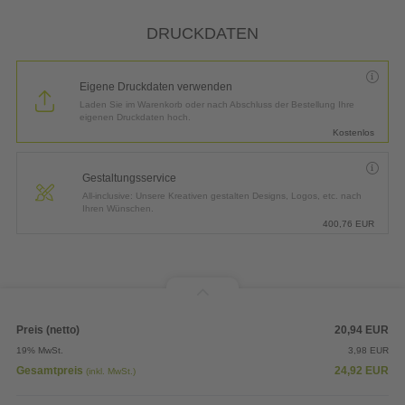
*
Lieferung:
3 Arbeitstage bis
Mittwoch, 12.08.2026
DRUCKDATEN
Eigene Druckdaten verwenden
Laden Sie im Warenkorb oder nach Abschluss der Bestellung Ihre
eigenen Druckdaten hoch.
Kostenlos
Gestaltungsservice
All-inclusive: Unsere Kreativen gestalten Designs, Logos, etc. nach
Ihren Wünschen.
400,76
EUR
Preis (netto)
20,94
EUR