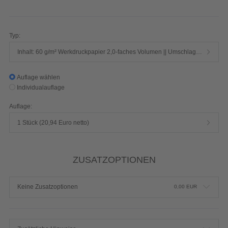
Seiten 1/1-farbig Schwarz
Produktdetails einblenden
Typ:
Inhalt: 60 g/m² Werkdruckpapier 2,0-faches Volumen || Umschlag: 250 g/m² Chromokarton mit Mattfolie
Auflage wählen
Individualauflage
Auflage:
1 Stück (20,94 Euro netto)
ZUSATZOPTIONEN
Keine Zusatzoptionen
0,00
EUR