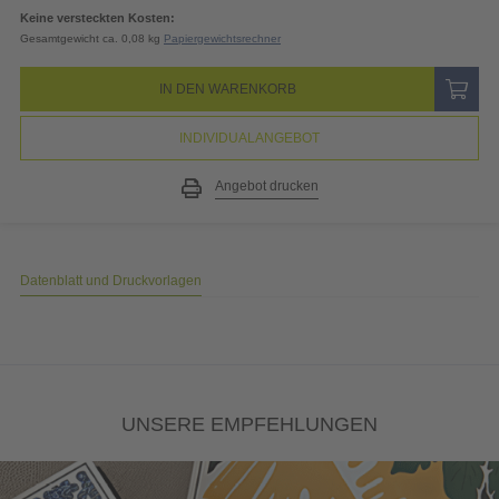
19% MwSt.
3,98
EUR
Gesamtpreis
24,92
EUR
(inkl. MwSt.)
Keine versteckten Kosten:
Gesamtgewicht ca. 0,08 kg
Papiergewichtsrechner
IN DEN WARENKORB
INDIVIDUALANGEBOT
Angebot drucken
Datenblatt und Druckvorlagen