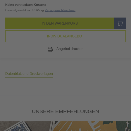
19% MwSt.
6,76
EUR
Gesamtpreis
42,35
EUR
(inkl. MwSt.)
Keine versteckten Kosten:
Gesamtgewicht ca. 0,565 kg
Papiergewichtsrechner
IN DEN WARENKORB
INDIVIDUALANGEBOT
Angebot drucken
Datenblatt und Druckvorlagen