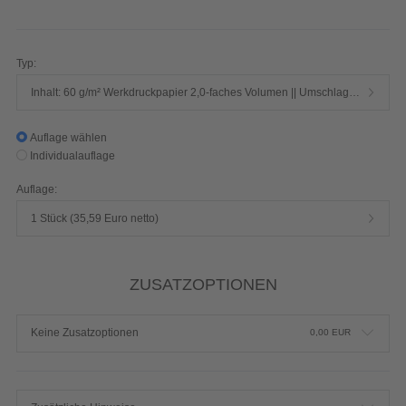
608 Seiten 1/1-farbig Schwarz
Produktdetails einblenden
Typ:
Inhalt: 60 g/m² Werkdruckpapier 2,0-faches Volumen || Umschlag: 250 g/m² Chromokarton mit Mattfolie
Auflage wählen
Individualauflage
Auflage:
1 Stück (35,59 Euro netto)
ZUSATZOPTIONEN
Keine Zusatzoptionen
0,00
EUR