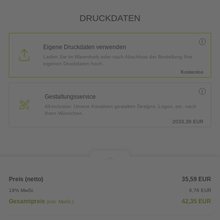
*
Lieferung:
3 Arbeitstage bis
Mittwoch, 12.08.2026
DRUCKDATEN
Eigene Druckdaten verwenden
Laden Sie im Warenkorb oder nach Abschluss der Bestellung Ihre
eigenen Druckdaten hoch.
Kostenlos
Gestaltungsservice
All-inclusive: Unsere Kreativen gestalten Designs, Logos, etc. nach
Ihren Wünschen.
2033,38
EUR
Preis (netto)
35,59
EUR