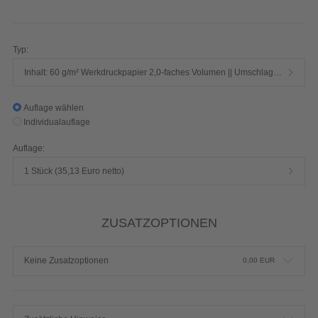
600 Seiten 1/1-farbig Schwarz
Produktdetails einblenden
Typ:
Inhalt: 60 g/m² Werkdruckpapier 2,0-faches Volumen || Umschlag: 250 g/m² Chromokarton mit Mattfolie
Auflage wählen
Individualauflage
Auflage:
1 Stück (35,13 Euro netto)
ZUSATZOPTIONEN
Keine Zusatzoptionen
0,00
EUR