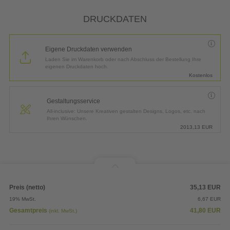
*
Lieferung:
3 Arbeitstage bis
Donnerstag, 13.08.2026
DRUCKDATEN
Eigene Druckdaten verwenden
Laden Sie im Warenkorb oder nach Abschluss der Bestellung Ihre
eigenen Druckdaten hoch.
Kostenlos
Gestaltungsservice
All-inclusive: Unsere Kreativen gestalten Designs, Logos, etc. nach
Ihren Wünschen.
2013,13
EUR
Preis (netto)
35,13
EUR