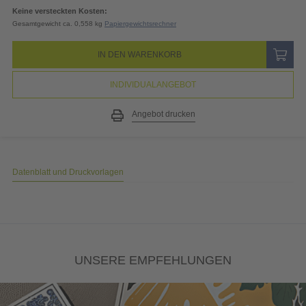
19% MwSt.
6,67
EUR
Gesamtpreis
41,80
EUR
(inkl. MwSt.)
Keine versteckten Kosten:
Gesamtgewicht ca. 0,558 kg
Papiergewichtsrechner
IN DEN WARENKORB
INDIVIDUALANGEBOT
Angebot drucken
Datenblatt und Druckvorlagen