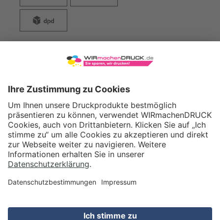
WIRmachenDRUCK GmbH
Illerstraße 15
71522 Backnang
Tel.: +49 (0) 711 995 982 - 20
Fax: +49 (0) 711 995 982 - 21
SOCIAL MEDIA
ZERTIFIZIERUNGEN
Preis (netto)
27,33
EUR
Gesamtpreis
32,52
EUR
(inkl. MwSt.)