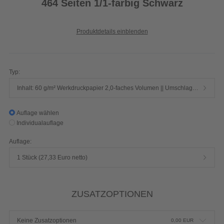
464 Seiten 1/1-farbig Schwarz
Produktdetails einblenden
Typ:
Inhalt: 60 g/m² Werkdruckpapier 2,0-faches Volumen || Umschlag: 250 g/m² Chromokarton mit Mattfolie
Auflage wählen
Individualauflage
Auflage:
1 Stück (27,33 Euro netto)
ZUSATZOPTIONEN
Keine Zusatzoptionen
0,00
EUR