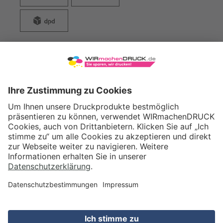
WIRmachenDRUCK GmbH
Illerstraße 15
71522 Backnang
Tel.: +49 (0) 711 995 982 - 20
Fax: +49 (0) 711 995 982 - 21
SOCIAL MEDIA
ZERTIFIZIERUNGEN
Preis (netto)
26,88
EUR
Gesamtpreis
31,99
EUR
(inkl. MwSt.)