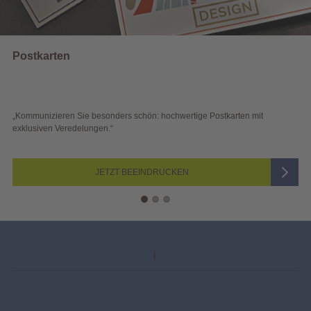
Wahlwerbung
e Postkarten mit
„Sichtbar und wirkungsvoll – mit plakativer Wahl
Blick überzeugen.“
JETZT AUSWÄHLEN