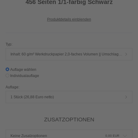
456 Seiten 1/1-farbig Schwarz
Produktdetails einblenden
Typ:
Inhalt: 60 g/m² Werkdruckpapier 2,0-faches Volumen || Umschlag: 250 g/m² Chromokarton mit Mattfolie
Auflage wählen
Individualauflage
Auflage:
1 Stück (26,88 Euro netto)
ZUSATZOPTIONEN
Keine Zusatzoptionen
0,00
EUR