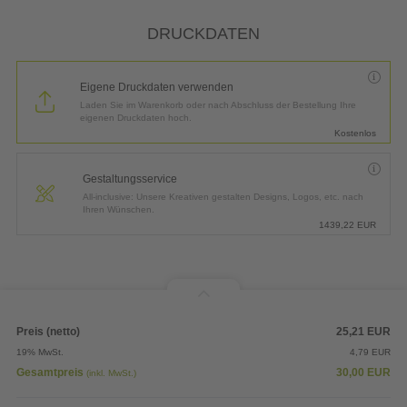
*
Lieferung:
3 Arbeitstage bis
Mittwoch, 12.08.2026
DRUCKDATEN
Eigene Druckdaten verwenden
Laden Sie im Warenkorb oder nach Abschluss der Bestellung Ihre
eigenen Druckdaten hoch.
Kostenlos
Gestaltungsservice
All-inclusive: Unsere Kreativen gestalten Designs, Logos, etc. nach
Ihren Wünschen.
1439,22
EUR
Preis (netto)
25,21
EUR