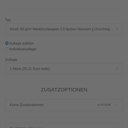
384 Seiten 1/1-farbig Schwarz
Produktdetails einblenden
Typ:
Inhalt: 60 g/m² Werkdruckpapier 2,0-faches Volumen || Umschlag: 250 g/m² Chromokarton mit Mattfolie
Auflage wählen
Individualauflage
Auflage:
1 Stück (25,21 Euro netto)
ZUSATZOPTIONEN
Keine Zusatzoptionen
0,00
EUR