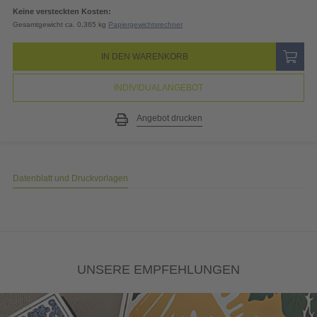
19% MwSt.
4,79
EUR
Gesamtpreis
30,00
EUR
(inkl. MwSt.)
Keine versteckten Kosten:
Gesamtgewicht ca. 0,365 kg
Papiergewichtsrechner
IN DEN WARENKORB
INDIVIDUALANGEBOT
Angebot drucken
Datenblatt und Druckvorlagen