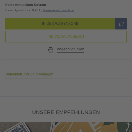
19% MwSt.
4,45
EUR
Gesamtpreis
27,88
EUR
(inkl. MwSt.)
Keine versteckten Kosten:
Gesamtgewicht ca. 0,28 kg
Papiergewichtsrechner
IN DEN WARENKORB
INDIVIDUALANGEBOT
Angebot drucken
Datenblatt und Druckvorlagen