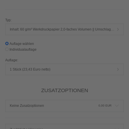
288 Seiten 1/1-farbig Schwarz
Produktdetails einblenden
Typ:
Inhalt: 60 g/m² Werkdruckpapier 2,0-faches Volumen || Umschlag: 250 g/m² Chromokarton mit Mattfolie
Auflage wählen
Individualauflage
Auflage:
1 Stück (23,43 Euro netto)
ZUSATZOPTIONEN
Keine Zusatzoptionen
0,00
EUR