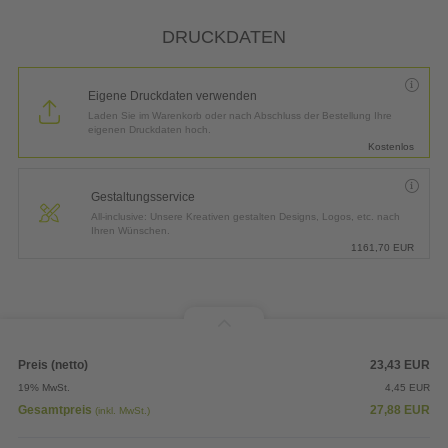
*
Lieferung:
3 Arbeitstage bis
Donnerstag, 13.08.2026
DRUCKDATEN
Eigene Druckdaten verwenden
Laden Sie im Warenkorb oder nach Abschluss der Bestellung Ihre
eigenen Druckdaten hoch.
Kostenlos
Gestaltungsservice
All-inclusive: Unsere Kreativen gestalten Designs, Logos, etc. nach
Ihren Wünschen.
1161,70
EUR
Preis (netto)
23,43
EUR