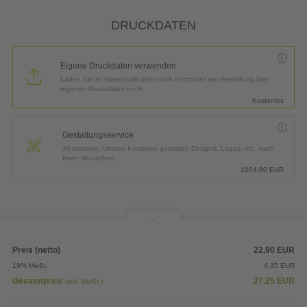
*
Lieferung:
3 Arbeitstage bis
Donnerstag, 13.08.2026
DRUCKDATEN
Eigene Druckdaten verwenden
Laden Sie im Warenkorb oder nach Abschluss der Bestellung Ihre
eigenen Druckdaten hoch.
Kostenlos
Gestaltungsservice
All-inclusive: Unsere Kreativen gestalten Designs, Logos, etc. nach
Ihren Wünschen.
1064,80
EUR
Preis (netto)
22,90
EUR