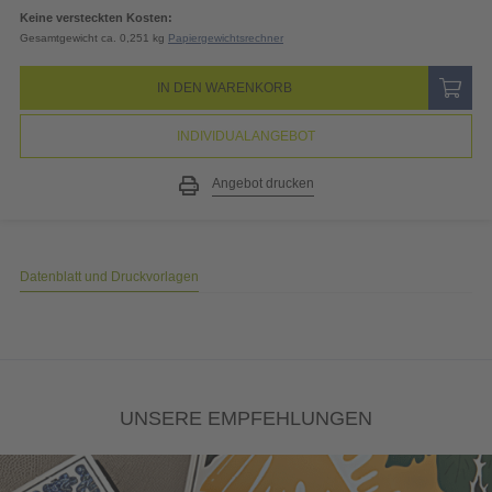
19% MwSt.
4,35
EUR
Gesamtpreis
27,25
EUR
(inkl. MwSt.)
Keine versteckten Kosten:
Gesamtgewicht ca. 0,251 kg
Papiergewichtsrechner
IN DEN WARENKORB
INDIVIDUALANGEBOT
Angebot drucken
Datenblatt und Druckvorlagen