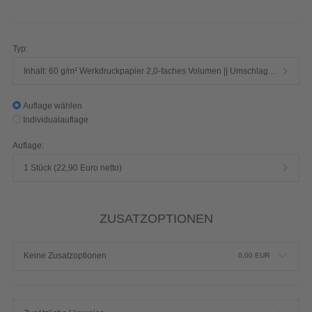
256 Seiten 1/1-farbig Schwarz
Produktdetails einblenden
Typ:
Inhalt: 60 g/m² Werkdruckpapier 2,0-faches Volumen || Umschlag: 250 g/m² Chromokarton mit Mattfolie
Auflage wählen
Individualauflage
Auflage:
1 Stück (22,90 Euro netto)
ZUSATZOPTIONEN
Keine Zusatzoptionen
0,00
EUR