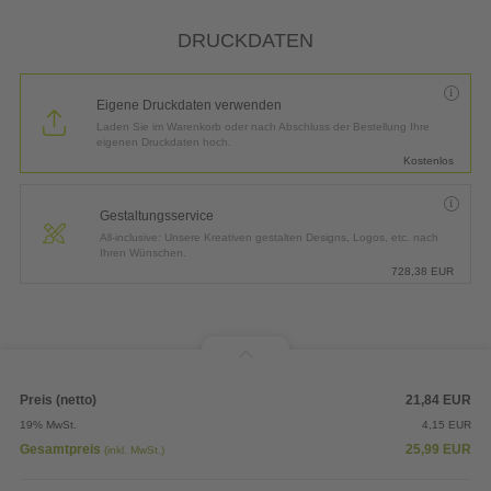
*
Lieferung:
3 Arbeitstage bis
Mittwoch, 12.08.2026
DRUCKDATEN
Eigene Druckdaten verwenden
Laden Sie im Warenkorb oder nach Abschluss der Bestellung Ihre
eigenen Druckdaten hoch.
Kostenlos
Gestaltungsservice
All-inclusive: Unsere Kreativen gestalten Designs, Logos, etc. nach
Ihren Wünschen.
728,38
EUR
Preis (netto)
21,84
EUR