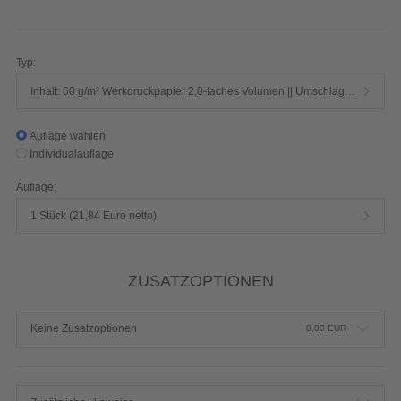
152 Seiten 1/1-farbig Schwarz
Produktdetails einblenden
Typ:
Inhalt: 60 g/m² Werkdruckpapier 2,0-faches Volumen || Umschlag: 250 g/m² Chromokarton mit Mattfolie
Auflage wählen
Individualauflage
Auflage:
1 Stück (21,84 Euro netto)
ZUSATZOPTIONEN
Keine Zusatzoptionen
0,00
EUR