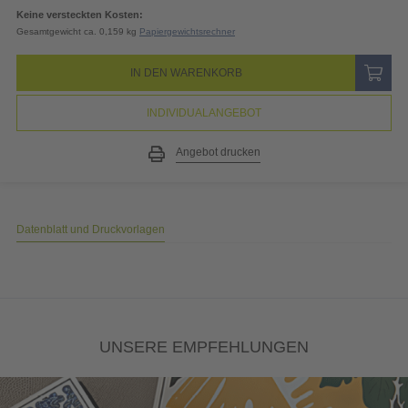
19% MwSt.
4,15
EUR
Gesamtpreis
25,99
EUR
(inkl. MwSt.)
Keine versteckten Kosten:
Gesamtgewicht ca. 0,159 kg
Papiergewichtsrechner
IN DEN WARENKORB
INDIVIDUALANGEBOT
Angebot drucken
Datenblatt und Druckvorlagen