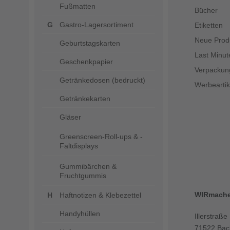
Fußmatten
Bücher
Gastro-Lagersortiment
Etiketten
Neue Prod
Geburtstagskarten
Last Minut
Geschenkpapier
Verpackun
Getränkedosen (bedruckt)
Werbeartik
Getränkekarten
Gläser
Greenscreen-Roll-ups & -
Faltdisplays
Gummibärchen &
Fruchtgummis
WIRmach
Haftnotizen & Klebezettel
Handyhüllen
Illerstraße
71522 Bac