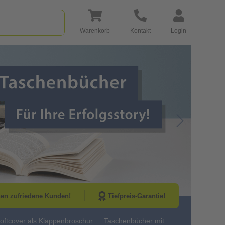
Warenkorb
Kontakt
Login
Go to Next Sli
nen zufriedene Kunden!
Tiefpreis-Garantie!
oftcover als Klappenbroschur
Taschenbücher mit