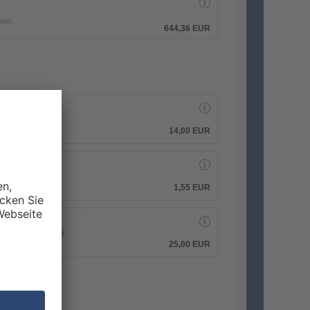
hen.
644,36 EUR
14,00 EUR
1,55 EUR
 PDF-Druckdatei
25,00 EUR