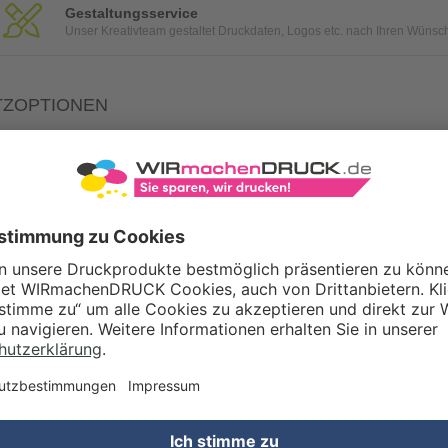
Gestaltungsservice
Unser Kreativteam gestaltet Druckdaten, Logos etc. nach Ihren Wünsc
TZOPTIONEN
Qualitätskontrolle (von Experten empf.)
Rechnung zusätzlich per Post
Konvertierung Ihrer Daten (Word, Illustrator oder InDesign) in eine
WERTSTEUERSATZ