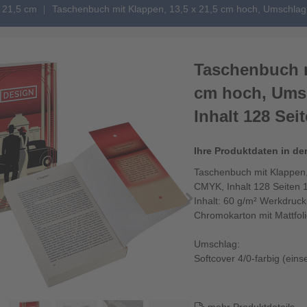
 21,5 cm
Taschenbuch mit Klappen, 13,5 x 21,5 cm hoch, Umschlag 
Taschenbuch m
cm hoch, Umsc
Inhalt 128 Sei
Ihre Produktdaten in de
Taschenbuch mit Klappen,
CMYK, Inhalt 128 Seiten 
Inhalt: 60 g/m² Werkdruc
Chromokarton mit Mattfol
Umschlag:
Softcover 4/0-farbig (einse
250 g/m² Chromokarton m