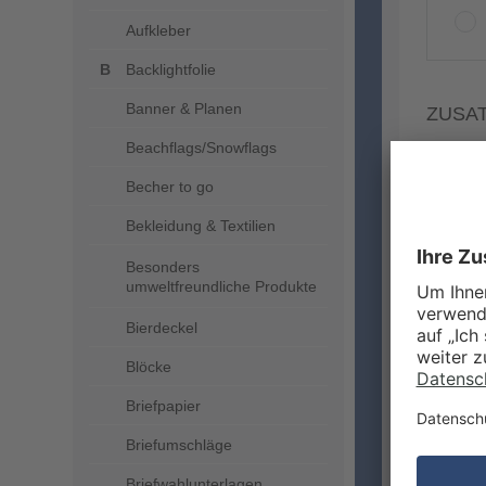
Aufkleber
Backlightfolie
Banner & Planen
ZUSA
Beachflags/Snowflags
Becher to go
Bekleidung & Textilien
Besonders
umweltfreundliche Produkte
Bierdeckel
Blöcke
Briefpapier
Briefumschläge
MEHR
Briefwahlunterlagen