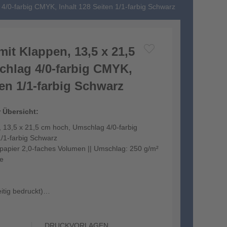
4/0-farbig CMYK, Inhalt 128 Seiten 1/1-farbig Schwarz
it Klappen, 13,5 x 21,5
hlag 4/0-farbig CMYK,
ten 1/1-farbig Schwarz
r Übersicht:
 13,5 x 21,5 cm hoch, Umschlag 4/0-farbig
1/1-farbig Schwarz
kpapier 2,0-faches Volumen || Umschlag: 250 g/m²
ie
itig bedruckt)
...
DRUCKVORLAGEN