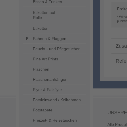
Essen & Trinken
Freit
Etiketten auf
* Wir 
Rolle
pünktl
Etiketten
Fahnen & Flaggen
Zusä
Feucht - und Pflegetücher
Fine Art Prints
Refe
Flaschen
Flaschenanhänger
Flyer & Falzflyer
Fotoleinwand / Keilrahmen
Fototapete
UNSERE
Freizeit- & Reisetaschen
Alle Produ