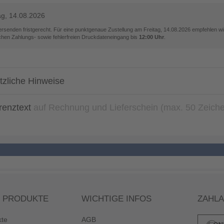
ag, 14.08.2026
versenden fristgerecht. Für eine punktgenaue Zustellung am
Freitag, 14.08.2026
empfehlen wir
ichen Zahlungs- sowie fehlerfreien Druckdateneingang bis
12:00 Uhr
.
tzliche Hinweise
renztext
auf Rechnung und Lieferschein (max. 50 Zeich
 PRODUKTE
WICHTIGE INFOS
ZAHL
kte
AGB