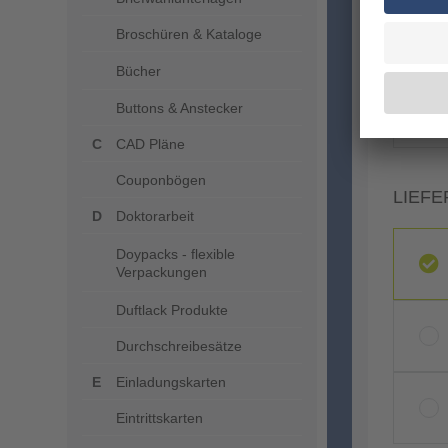
Broschüren & Kataloge
Bücher
Buttons & Anstecker
CAD Pläne
Couponbögen
LIEFE
Doktorarbeit
Doypacks - flexible
Verpackungen
Duftlack Produkte
Durchschreibesätze
Einladungskarten
Eintrittskarten