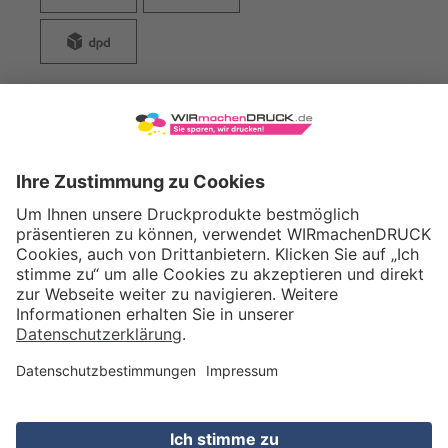
WIRmachenDRUCK GmbH
Illerstraße 15
71522 Backnang
Tel.: +49 (0) 711 995 982 - 20
Fax: +49 (0) 711 995 982 - 21
SOCIAL MEDIA
ZERTIFIZIERUNGEN
Preis (netto)
30,49
EUR
Gesamtpreis
36,28
EUR
(inkl. MwSt.)