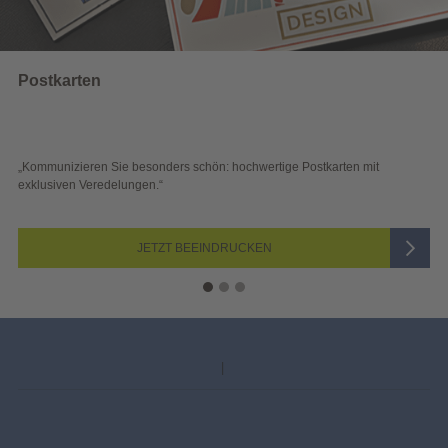
Wahlwerbung
karten mit
„Sichtbar und wirkungsvoll – mit plakativer Wahlwerbung
Blick überzeugen.“
JETZT AUSWÄHLEN