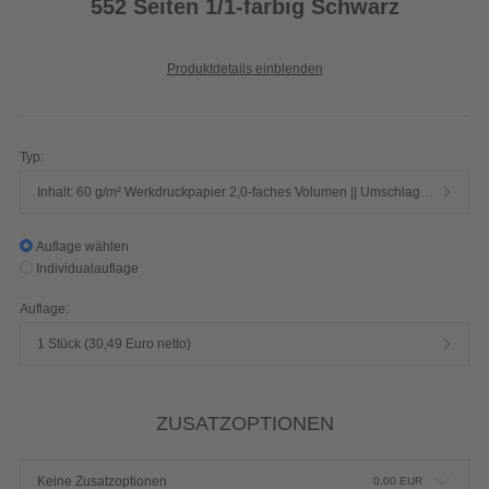
552 Seiten 1/1-farbig Schwarz
Produktdetails einblenden
Typ:
Inhalt: 60 g/m² Werkdruckpapier 2,0-faches Volumen || Umschlag: 250 g/m² Chromokarton mit Mattfolie
Auflage wählen
Individualauflage
Auflage:
1 Stück (30,49 Euro netto)
ZUSATZOPTIONEN
Keine Zusatzoptionen
0,00
EUR