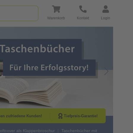
Warenkorb
Kontakt
Login
Go to Next Sli
nen zufriedene Kunden!
Tiefpreis-Garantie!
oftcover als Klappenbroschur
Taschenbücher mit