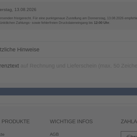
rstag, 13.08.2026
versenden fristgerecht. Für eine punktgenaue Zustellung am
Donnerstag, 13.08.2026
empfehle
pünktlichen Zahlungs- sowie fehlerfreien Druckdateneingang bis
12:00 Uhr
.
tzliche Hinweise
renztext
auf Rechnung und Lieferschein (max. 50 Zeich
 PRODUKTE
WICHTIGE INFOS
ZAHL
kte
AGB