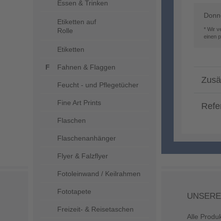
Essen & Trinken
Donne
Etiketten auf
* Wir 
Rolle
einen 
Etiketten
Fahnen & Flaggen
Zusä
Feucht - und Pflegetücher
Fine Art Prints
Refe
Flaschen
Flaschenanhänger
Flyer & Falzflyer
Fotoleinwand / Keilrahmen
Fototapete
UNSERE
Freizeit- & Reisetaschen
Alle Produ