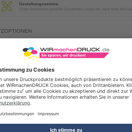
Gestaltungsservice
Unser Kreativteam gestaltet Druckdaten, Logos etc. nach Ihren Wünsc
TZOPTIONEN
Qualitätskontrolle (von Experten empf.)
Rechnung zusätzlich per Post
Konvertierung Ihrer Daten (Word, Illustrator oder InDesign) in eine
WERTSTEUERSATZ