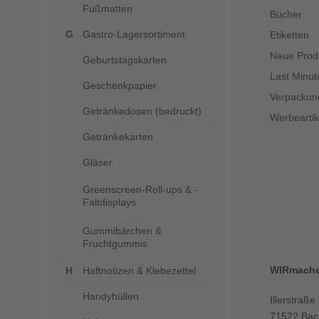
Fußmatten
Bücher
Gastro-Lagersortiment
Etiketten
Neue Prod
Geburtstagskarten
Last Minut
Geschenkpapier
Verpackun
Getränkedosen (bedruckt)
Werbeartik
Getränkekarten
Gläser
Greenscreen-Roll-ups & -
Faltdisplays
Gummibärchen &
Fruchtgummis
WIRmach
Haftnotizen & Klebezettel
Handyhüllen
Illerstraße
71522 Bac