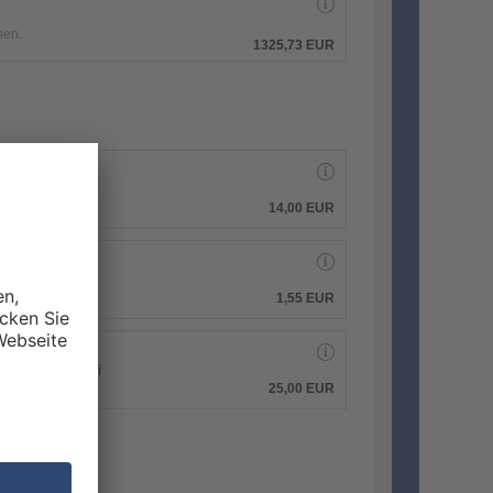
hen.
1325,73 EUR
14,00 EUR
1,55 EUR
 PDF-Druckdatei
25,00 EUR