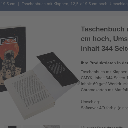
 19,5 cm
Taschenbuch mit Klappen, 12,5 x 19,5 cm hoch, Umschlag 
Taschenbuch m
cm hoch, Umsc
Inhalt 344 Sei
Ihre Produktdaten in de
Taschenbuch mit Klappen,
CMYK, Inhalt 344 Seiten 
Inhalt: 60 g/m² Werkdruc
Chromokarton mit Mattfol
Umschlag:
Softcover 4/0-farbig (einse
250 g/m² Chromokarton m