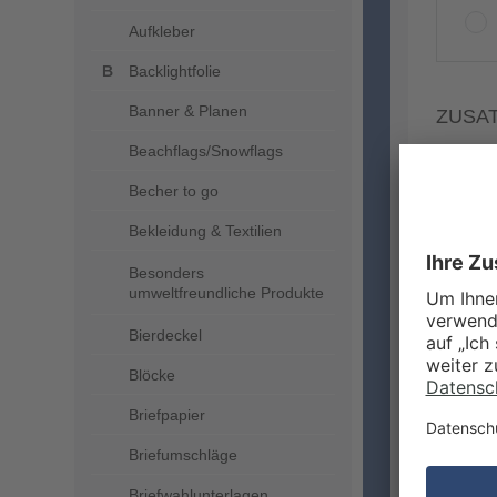
Aufkleber
Backlightfolie
Banner & Planen
ZUSA
Beachflags/Snowflags
Becher to go
Bekleidung & Textilien
Besonders
umweltfreundliche Produkte
Bierdeckel
Blöcke
Briefpapier
Briefumschläge
MEHR
Briefwahlunterlagen