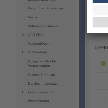
Broschüren & Kataloge
Bücher
Buttons & Anstecker
CAD Pläne
Couponbögen
LIEFE
Doktorarbeit
Doypacks - flexible
Verpackungen
Duftlack Produkte
Durchschreibesätze
Einladungskarten
Eintrittskarten