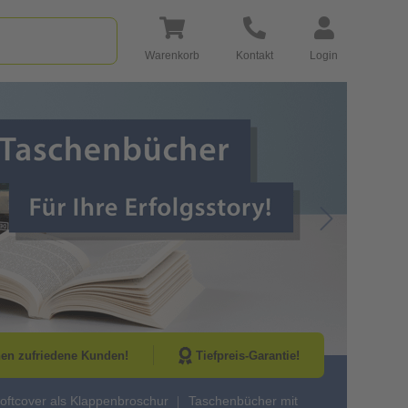
Warenkorb
Kontakt
Login
Go to Next Sli
nen zufriedene Kunden!
Tiefpreis-Garantie!
oftcover als Klappenbroschur
Taschenbücher mit