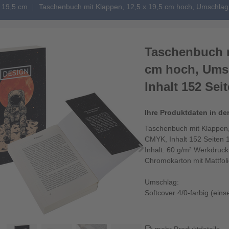
 19,5 cm
Taschenbuch mit Klappen, 12,5 x 19,5 cm hoch, Umschlag 
Taschenbuch m
cm hoch, Umsc
Inhalt 152 Sei
Ihre Produktdaten in de
Taschenbuch mit Klappen,
CMYK, Inhalt 152 Seiten 
Inhalt: 60 g/m² Werkdruc
Chromokarton mit Mattfol
Umschlag:
Softcover 4/0-farbig (einse
250 g/m² Chromokarton m