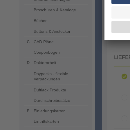
Broschüren & Kataloge
Bücher
Buttons & Anstecker
CAD Pläne
Couponbögen
LIEFE
Doktorarbeit
Doypacks - flexible
Verpackungen
Duftlack Produkte
Durchschreibesätze
Einladungskarten
Eintrittskarten