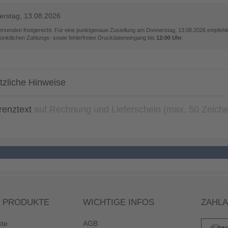
rstag, 13.08.2026
versenden fristgerecht. Für eine punktgenaue Zustellung am
Donnerstag, 13.08.2026
empfehle
pünktlichen Zahlungs- sowie fehlerfreien Druckdateneingang bis
12:00 Uhr
.
tzliche Hinweise
renztext
auf Rechnung und Lieferschein (max. 50 Zeich
 PRODUKTE
WICHTIGE INFOS
ZAHL
kte
AGB