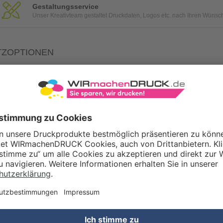
Gestaltungsservice
Unser Kreativteam gestaltet Druckdaten, Logos etc. nach Ihren Wünsc
TZOPTIONEN
Qualitätskontrolle (von Experten empf.)
Rechnung zusätzlich per Post
Konvertierung Ihrer Daten (Word, Illustrator oder InDesign) in eine
WERTSTEUERSATZ