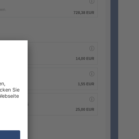
hen.
728,38 EUR
14,00 EUR
1,55 EUR
 PDF-Druckdatei
25,00 EUR