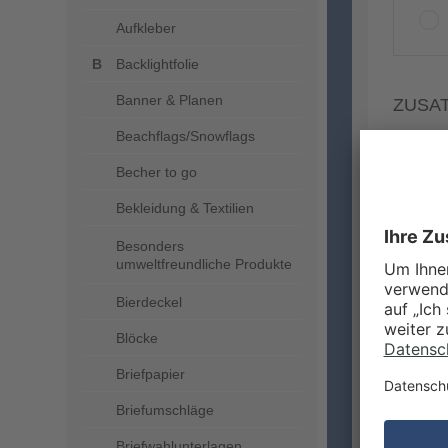
Aufkleber
Backlightfolie
Banner & Planen
ZUSA
Beachflags/Snowflags
Becher to go
Bekleidung & Textilien
Besonders
umweltfreundliche Produkte
Bierdeckel
Blöcke
Briefpapier
Briefumschläge
MEHR
Briefwahlunterlagen