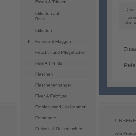
Essen & Trinken
Donne
Etiketten auf
* Wir 
Rolle
einen 
Etiketten
Fahnen & Flaggen
Zusä
Feucht - und Pflegetücher
Fine Art Prints
Refe
Flaschen
Flaschenanhänger
Flyer & Falzflyer
Fotoleinwand / Keilrahmen
Fototapete
UNSERE
Freizeit- & Reisetaschen
Alle Produ