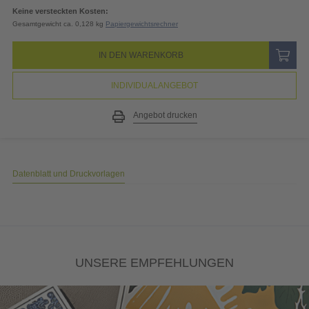
19% MwSt.
3,85
EUR
Gesamtpreis
24,09
EUR
(inkl. MwSt.)
Keine versteckten Kosten:
Gesamtgewicht ca. 0,128 kg
Papiergewichtsrechner
IN DEN WARENKORB
INDIVIDUALANGEBOT
Angebot drucken
Datenblatt und Druckvorlagen