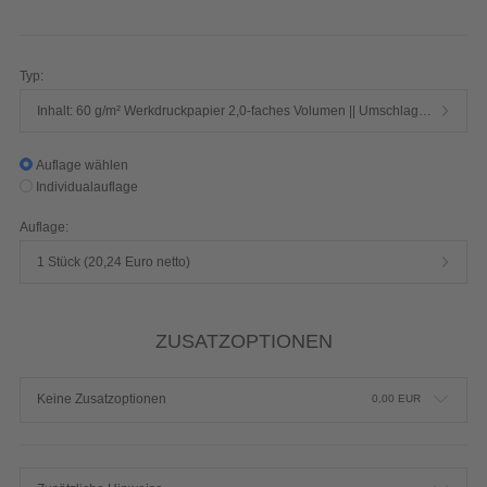
144 Seiten 1/1-farbig Schwarz
Produktdetails einblenden
Typ:
Inhalt: 60 g/m² Werkdruckpapier 2,0-faches Volumen || Umschlag: 250 g/m² Chromokarton mit Mattfolie
Auflage wählen
Individualauflage
Auflage:
1 Stück (20,24 Euro netto)
ZUSATZOPTIONEN
Keine Zusatzoptionen
0,00
EUR