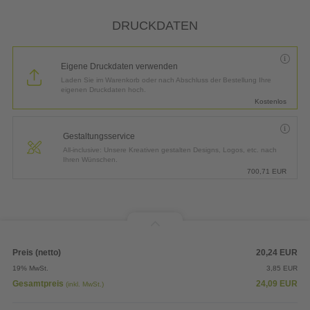
*
Lieferung:
3 Arbeitstage bis
Mittwoch, 12.08.2026
DRUCKDATEN
Eigene Druckdaten verwenden
Laden Sie im Warenkorb oder nach Abschluss der Bestellung Ihre
eigenen Druckdaten hoch.
Kostenlos
Gestaltungsservice
All-inclusive: Unsere Kreativen gestalten Designs, Logos, etc. nach
Ihren Wünschen.
700,71
EUR
Preis (netto)
20,24
EUR