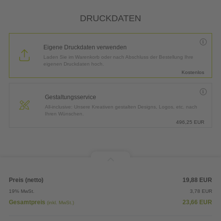
*
Lieferung:
3 Arbeitstage bis
Donnerstag, 13.08.2026
DRUCKDATEN
Eigene Druckdaten verwenden
Laden Sie im Warenkorb oder nach Abschluss der Bestellung Ihre
eigenen Druckdaten hoch.
Kostenlos
Gestaltungsservice
All-inclusive: Unsere Kreativen gestalten Designs, Logos, etc. nach
Ihren Wünschen.
496,25
EUR
Preis (netto)
19,88
EUR