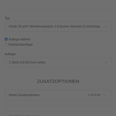
Seiten 1/1-farbig Schwarz
Produktdetails einblenden
Typ:
Inhalt: 60 g/m² Werkdruckpapier 2,0-faches Volumen || Umschlag: 250 g/m² Chromokarton mit Mattfolie
Auflage wählen
Individualauflage
Auflage:
1 Stück (19,88 Euro netto)
ZUSATZOPTIONEN
Keine Zusatzoptionen
0,00
EUR