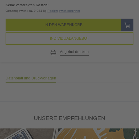
19% MwSt.
3,78
EUR
Gesamtpreis
23,66
EUR
(inkl. MwSt.)
Keine versteckten Kosten:
Gesamtgewicht ca. 0,084 kg
Papiergewichtsrechner
IN DEN WARENKORB
INDIVIDUALANGEBOT
Angebot drucken
Datenblatt und Druckvorlagen