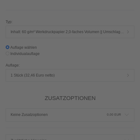
576 Seiten 1/1-farbig Schwarz
Produktdetails einblenden
Typ:
Inhalt: 60 g/m² Werkdruckpapier 2,0-faches Volumen || Umschlag: 250 g/m² Chromokarton mit Mattfolie
Auflage wählen
Individualauflage
Auflage:
1 Stück (32,46 Euro netto)
ZUSATZOPTIONEN
Keine Zusatzoptionen
0,00
EUR