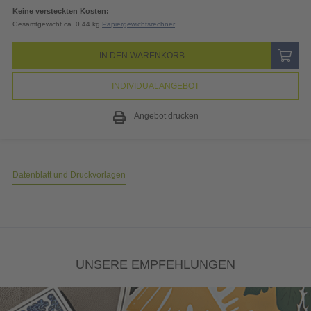
19% MwSt.
6,17
EUR
Gesamtpreis
38,63
EUR
(inkl. MwSt.)
Keine versteckten Kosten:
Gesamtgewicht ca. 0,44 kg
Papiergewichtsrechner
IN DEN WARENKORB
INDIVIDUALANGEBOT
Angebot drucken
Datenblatt und Druckvorlagen