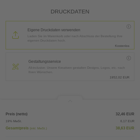
*
Lieferung:
3 Arbeitstage bis
Dienstag, 11.08.2026
DRUCKDATEN
Eigene Druckdaten verwenden
Laden Sie im Warenkorb oder nach Abschluss der Bestellung Ihre
eigenen Druckdaten hoch.
Kostenlos
Gestaltungsservice
All-inclusive: Unsere Kreativen gestalten Designs, Logos, etc. nach
Ihren Wünschen.
1952,02
EUR
Preis (netto)
32,46
EUR