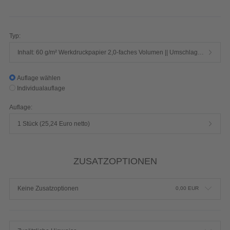
488 Seiten 1/1-farbig Schwarz
Produktdetails einblenden
Typ:
Inhalt: 60 g/m² Werkdruckpapier 2,0-faches Volumen || Umschlag: 250 g/m² Chromokarton mit Mattfolie
Auflage wählen
Individualauflage
Auflage:
1 Stück (25,24 Euro netto)
ZUSATZOPTIONEN
Keine Zusatzoptionen
0,00
EUR