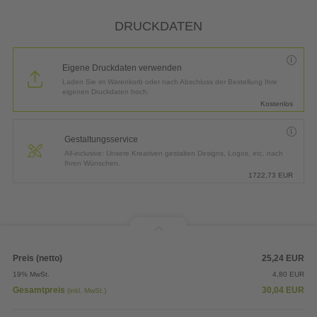
*
Lieferung:
3 Arbeitstage bis
Donnerstag, 13.08.2026
DRUCKDATEN
Eigene Druckdaten verwenden
Laden Sie im Warenkorb oder nach Abschluss der Bestellung Ihre
eigenen Druckdaten hoch.
Kostenlos
Gestaltungsservice
All-inclusive: Unsere Kreativen gestalten Designs, Logos, etc. nach
Ihren Wünschen.
1722,73
EUR
Preis (netto)
25,24
EUR