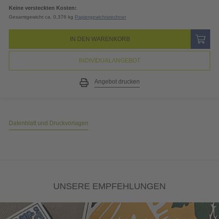
19% MwSt.
4,80
EUR
Gesamtpreis
30,04
EUR
(inkl. MwSt.)
Keine versteckten Kosten:
Gesamtgewicht ca. 0,376 kg
Papiergewichtsrechner
IN DEN WARENKORB
INDIVIDUALANGEBOT
Angebot drucken
Datenblatt und Druckvorlagen