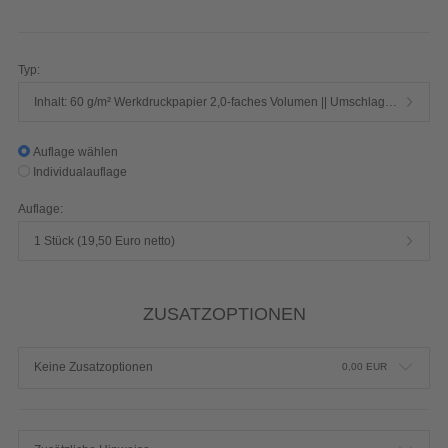
Seiten 1/1-farbig Schwarz
Produktdetails einblenden
Typ:
Inhalt: 60 g/m² Werkdruckpapier 2,0-faches Volumen || Umschlag: 250 g/m² Chromokarton mit Mattfolie
Auflage wählen
Individualauflage
Auflage:
1 Stück (19,50 Euro netto)
ZUSATZOPTIONEN
Keine Zusatzoptionen
0,00
EUR