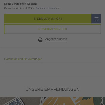
19% MwSt.
3,71
EUR
Gesamtpreis
23,21
EUR
(inkl. MwSt.)
Keine versteckten Kosten:
Gesamtgewicht ca. 0,055 kg
Papiergewichtsrechner
IN DEN WARENKORB
INDIVIDUALANGEBOT
Angebot drucken
Datenblatt und Druckvorlagen