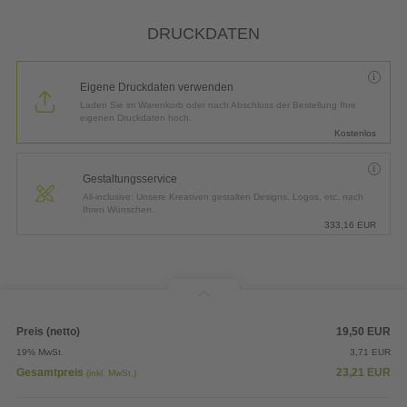
*
Lieferung:
3 Arbeitstage bis
Mittwoch, 12.08.2026
DRUCKDATEN
Eigene Druckdaten verwenden
Laden Sie im Warenkorb oder nach Abschluss der Bestellung Ihre
eigenen Druckdaten hoch.
Kostenlos
Gestaltungsservice
All-inclusive: Unsere Kreativen gestalten Designs, Logos, etc. nach
Ihren Wünschen.
333,16
EUR
Preis (netto)
19,50
EUR