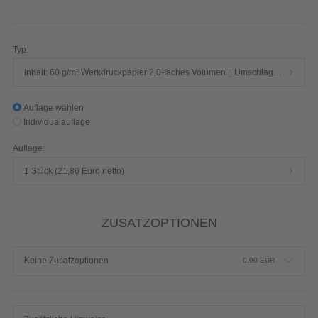
432 Seiten 1/1-farbig Schwarz
Produktdetails einblenden
Typ:
Inhalt: 60 g/m² Werkdruckpapier 2,0-faches Volumen || Umschlag: 250 g/m² Chromokarton mit Mattfolie
Auflage wählen
Individualauflage
Auflage:
1 Stück (21,86 Euro netto)
ZUSATZOPTIONEN
Keine Zusatzoptionen
0,00
EUR