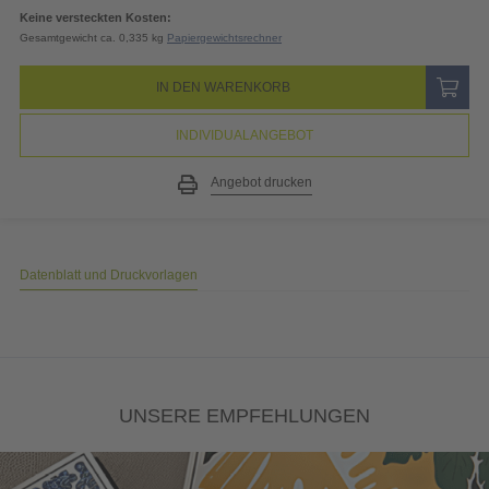
19% MwSt.
4,15
EUR
Gesamtpreis
26,01
EUR
(inkl. MwSt.)
Keine versteckten Kosten:
Gesamtgewicht ca. 0,335 kg
Papiergewichtsrechner
IN DEN WARENKORB
INDIVIDUALANGEBOT
Angebot drucken
Datenblatt und Druckvorlagen