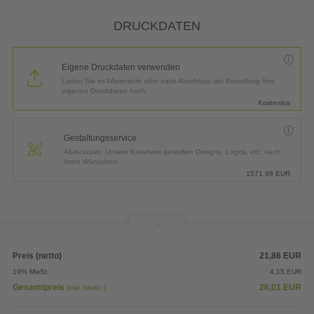
*
Lieferung:
3 Arbeitstage bis
Mittwoch, 12.08.2026
DRUCKDATEN
Eigene Druckdaten verwenden
Laden Sie im Warenkorb oder nach Abschluss der Bestellung Ihre
eigenen Druckdaten hoch.
Kostenlos
Gestaltungsservice
All-inclusive: Unsere Kreativen gestalten Designs, Logos, etc. nach
Ihren Wünschen.
1571,98
EUR
Preis (netto)
21,86
EUR