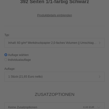
392 Seiten 1/1-farbig Schwarz
Produktdetails einblenden
Typ:
Inhalt: 60 g/m² Werkdruckpapier 2,0-faches Volumen || Umschlag: 250 g/m² Chromokarton mit Mattfolie
Auflage wählen
Individualauflage
Auflage:
1 Stück (21,65 Euro netto)
ZUSATZOPTIONEN
Keine Zusatzoptionen
0,00
EUR