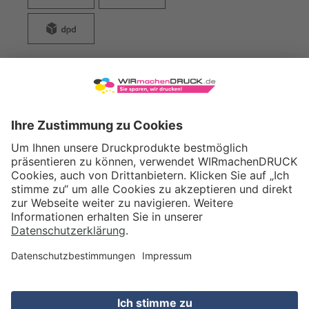
WIRmachenDRUCK GmbH
Illerstraße 15
71522 Backnang
Tel.: +49 (0) 711 995 982 - 20
Fax: +49 (0) 711 995 982 - 21
SOCIAL MEDIA
ZERTIFIZIERUNGEN
Preis (netto)
21,65
EUR
Gesamtpreis
25,76
EUR
(inkl. MwSt.)