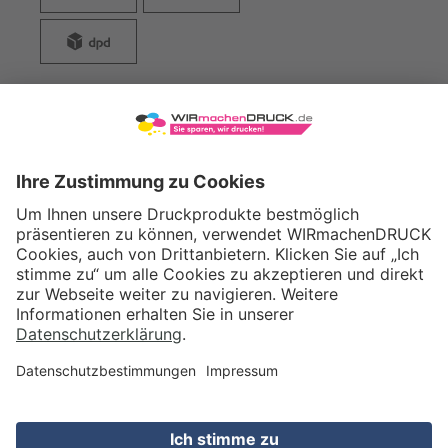
WIRmachenDRUCK GmbH
Illerstraße 15
71522 Backnang
Tel.: +49 (0) 711 995 982 - 20
Fax: +49 (0) 711 995 982 - 21
SOCIAL MEDIA
ZERTIFIZIERUNGEN
Preis (netto)
21,25
EUR
Gesamtpreis
25,29
EUR
(inkl. MwSt.)