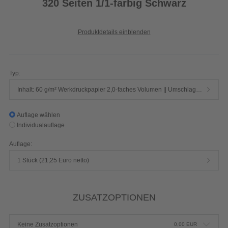
320 Seiten 1/1-farbig Schwarz
Produktdetails einblenden
Typ:
Inhalt: 60 g/m² Werkdruckpapier 2,0-faches Volumen || Umschlag: 250 g/m² Chromokarton mit Mattfolie
Auflage wählen
Individualauflage
Auflage:
1 Stück (21,25 Euro netto)
ZUSATZOPTIONEN
Keine Zusatzoptionen
0,00
EUR