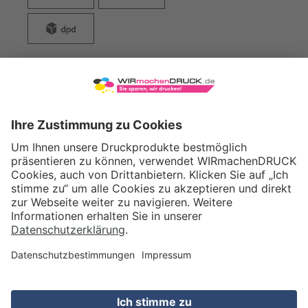
WIRmachenDRUCK GmbH
Illerstraße 15
71522 Backnang
Tel.: +49 (0) 711 995 982 - 20
Fax: +49 (0) 711 995 982 - 21
SOCIAL MEDIA
ZERTIFIZIERUNGEN
Preis (netto)
21,04
EUR
Gesamtpreis
25,04
EUR
(inkl. MwSt.)