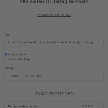
280 Seiten 1/1-farbig Schwarz
Produktdetails einblenden
Typ:
Inhalt: 60 g/m² Werkdruckpapier 2,0-faches Volumen || Umschlag: 250 g/m² Chromokarton mit Mattfolie
Auflage wählen
Individualauflage
Auflage:
1 Stück (21,04 Euro netto)
ZUSATZOPTIONEN
Keine Zusatzoptionen
0,00
EUR