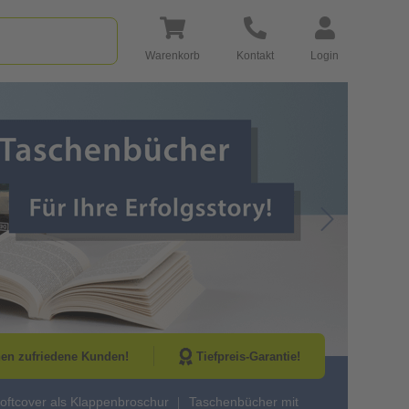
Warenkorb
Kontakt
Login
Go to Next Sli
nen zufriedene Kunden!
Tiefpreis-Garantie!
oftcover als Klappenbroschur
Taschenbücher mit