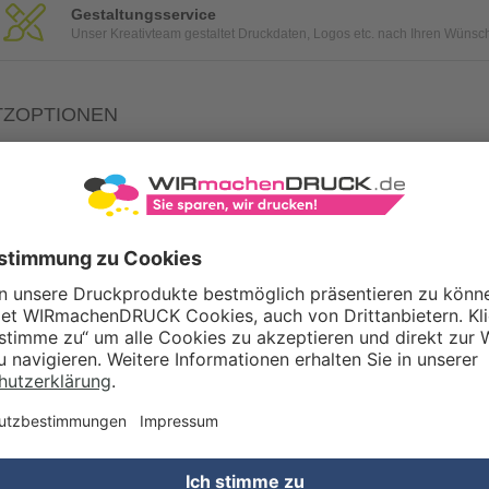
Gestaltungsservice
Unser Kreativteam gestaltet Druckdaten, Logos etc. nach Ihren Wünsc
TZOPTIONEN
Qualitätskontrolle (von Experten empf.)
Rechnung zusätzlich per Post
Konvertierung Ihrer Daten (Word, Illustrator oder InDesign) in eine
WERTSTEUERSATZ