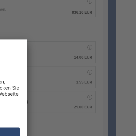
hen.
836,10 EUR
14,00 EUR
1,55 EUR
 PDF-Druckdatei
25,00 EUR