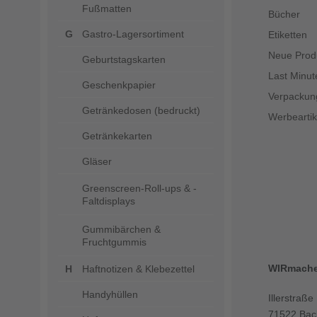
Fußmatten
Bücher
Gastro-Lagersortiment
Etiketten
Neue Prod
Geburtstagskarten
Last Minut
Geschenkpapier
Verpackun
Getränkedosen (bedruckt)
Werbeartik
Getränkekarten
Gläser
Greenscreen-Roll-ups & -
Faltdisplays
Gummibärchen &
Fruchtgummis
WIRmach
Haftnotizen & Klebezettel
Handyhüllen
Illerstraße
71522 Bac