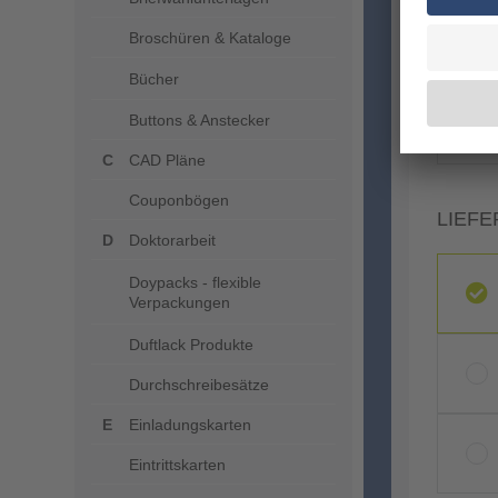
Broschüren & Kataloge
Bücher
Buttons & Anstecker
CAD Pläne
Couponbögen
LIEFE
Doktorarbeit
Doypacks - flexible
Verpackungen
Duftlack Produkte
Durchschreibesätze
Einladungskarten
Eintrittskarten