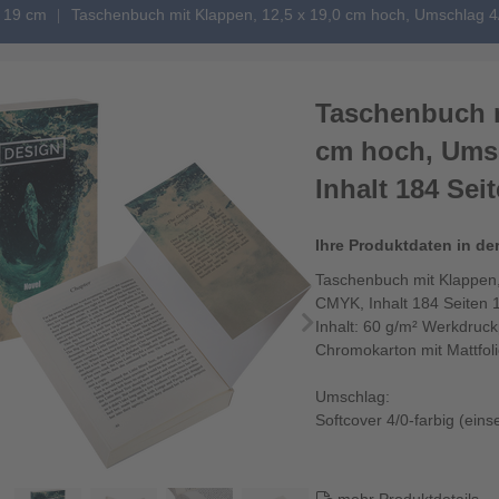
x 19 cm
Taschenbuch mit Klappen, 12,5 x 19,0 cm hoch, Umschlag 4/
Taschenbuch m
cm hoch, Umsc
Inhalt 184 Sei
Ihre Produktdaten in de
Taschenbuch mit Klappen,
CMYK, Inhalt 184 Seiten 
Inhalt: 60 g/m² Werkdruc
Chromokarton mit Mattfol
Umschlag:
Softcover 4/0-farbig (einse
250 g/m² Chromokarton m