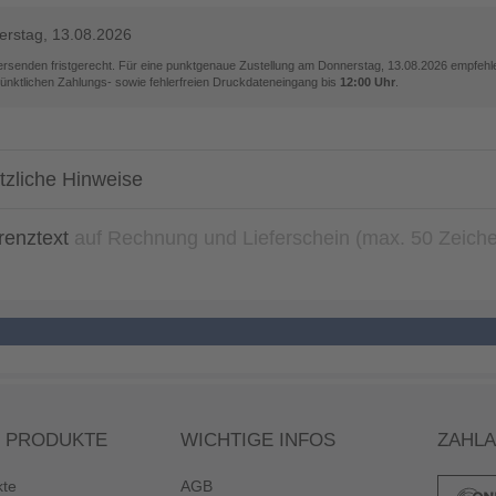
rstag, 13.08.2026
versenden fristgerecht. Für eine punktgenaue Zustellung am
Donnerstag, 13.08.2026
empfehle
pünktlichen Zahlungs- sowie fehlerfreien Druckdateneingang bis
12:00 Uhr
.
tzliche Hinweise
renztext
auf Rechnung und Lieferschein (max. 50 Zeich
 PRODUKTE
WICHTIGE INFOS
ZAHL
kte
AGB