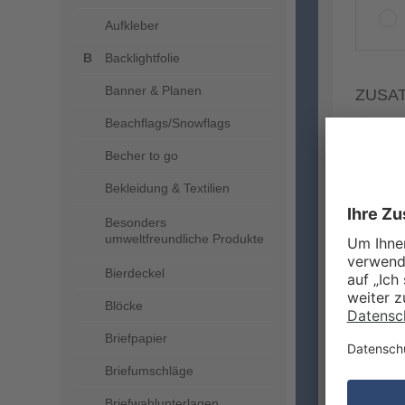
Aufkleber
Backlightfolie
Banner & Planen
ZUSA
Beachflags/Snowflags
Becher to go
Bekleidung & Textilien
Besonders
umweltfreundliche Produkte
Bierdeckel
Blöcke
Briefpapier
Briefumschläge
MEHR
Briefwahlunterlagen