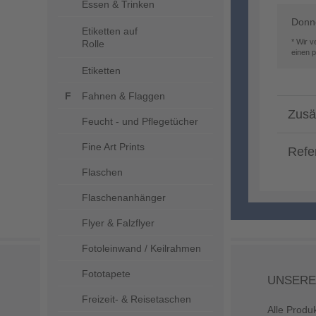
Essen & Trinken
Donne
Etiketten auf
* Wir 
Rolle
einen 
Etiketten
Fahnen & Flaggen
Zusä
Feucht - und Pflegetücher
Fine Art Prints
Refe
Flaschen
Flaschenanhänger
Flyer & Falzflyer
Fotoleinwand / Keilrahmen
Fototapete
UNSERE
Freizeit- & Reisetaschen
Alle Produ