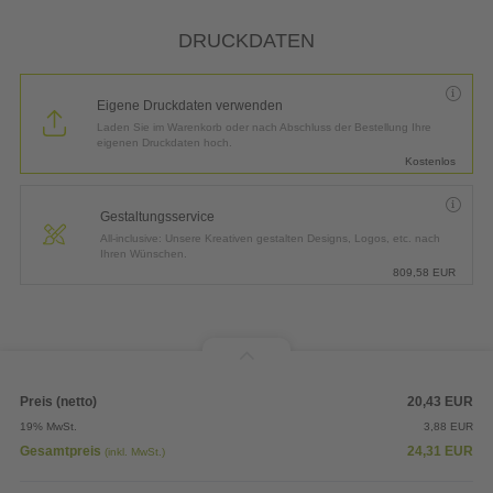
*
Lieferung:
3 Arbeitstage bis
Mittwoch, 12.08.2026
DRUCKDATEN
Eigene Druckdaten verwenden
Laden Sie im Warenkorb oder nach Abschluss der Bestellung Ihre
eigenen Druckdaten hoch.
Kostenlos
Gestaltungsservice
All-inclusive: Unsere Kreativen gestalten Designs, Logos, etc. nach
Ihren Wünschen.
809,58
EUR
Preis (netto)
20,43
EUR