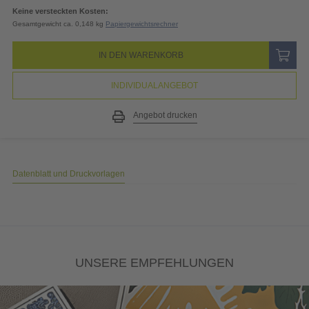
19% MwSt.
3,88
EUR
Gesamtpreis
24,31
EUR
(inkl. MwSt.)
Keine versteckten Kosten:
Gesamtgewicht ca. 0,148 kg
Papiergewichtsrechner
IN DEN WARENKORB
INDIVIDUALANGEBOT
Angebot drucken
Datenblatt und Druckvorlagen