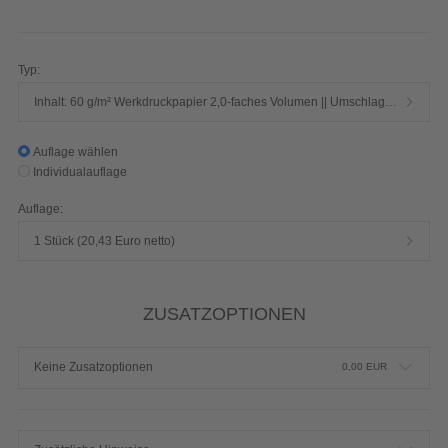
176 Seiten 1/1-farbig Schwarz
Produktdetails einblenden
Typ:
Inhalt: 60 g/m² Werkdruckpapier 2,0-faches Volumen || Umschlag: 250 g/m² Chromokarton mit Mattfolie
Auflage wählen
Individualauflage
Auflage:
1 Stück (20,43 Euro netto)
ZUSATZOPTIONEN
Keine Zusatzoptionen
0,00
EUR