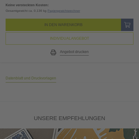
19% MwSt.
3,86
EUR
Gesamtpreis
24,19
EUR
(inkl. MwSt.)
Keine versteckten Kosten:
Gesamtgewicht ca. 0,136 kg
Papiergewichtsrechner
IN DEN WARENKORB
INDIVIDUALANGEBOT
Angebot drucken
Datenblatt und Druckvorlagen