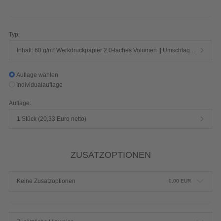
160 Seiten 1/1-farbig Schwarz
Produktdetails einblenden
Typ:
Inhalt: 60 g/m² Werkdruckpapier 2,0-faches Volumen || Umschlag: 250 g/m² Chromokarton mit Mattfolie
Auflage wählen
Individualauflage
Auflage:
1 Stück (20,33 Euro netto)
ZUSATZOPTIONEN
Keine Zusatzoptionen
0,00
EUR