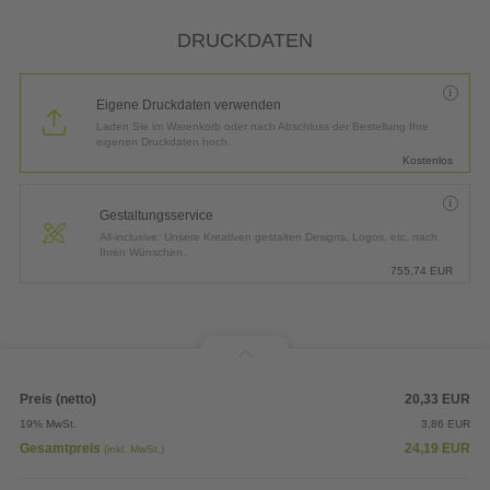
*
Lieferung:
3 Arbeitstage bis
Donnerstag, 13.08.2026
DRUCKDATEN
Eigene Druckdaten verwenden
Laden Sie im Warenkorb oder nach Abschluss der Bestellung Ihre
eigenen Druckdaten hoch.
Kostenlos
Gestaltungsservice
All-inclusive: Unsere Kreativen gestalten Designs, Logos, etc. nach
Ihren Wünschen.
755,74
EUR
Preis (netto)
20,33
EUR