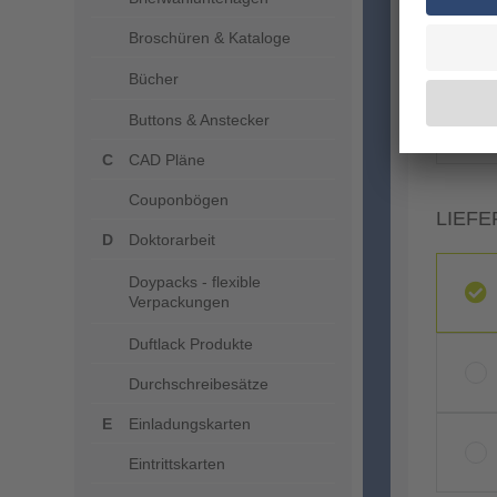
Broschüren & Kataloge
Bücher
Buttons & Anstecker
CAD Pläne
Couponbögen
LIEFE
Doktorarbeit
Doypacks - flexible
Verpackungen
Duftlack Produkte
Durchschreibesätze
Einladungskarten
Eintrittskarten