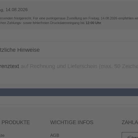
ag, 14.08.2026
versenden fristgerecht. Für eine punktgenaue Zustellung am
Freitag, 14.08.2026
empfehlen wir
ichen Zahlungs- sowie fehlerfreien Druckdateneingang bis
12:00 Uhr
.
tzliche Hinweise
renztext
auf Rechnung und Lieferschein (max. 50 Zeich
 PRODUKTE
WICHTIGE INFOS
ZAHL
kte
AGB