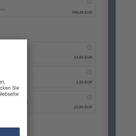
hen.
586,48 EUR
14,00 EUR
1,55 EUR
 PDF-Druckdatei
25,00 EUR