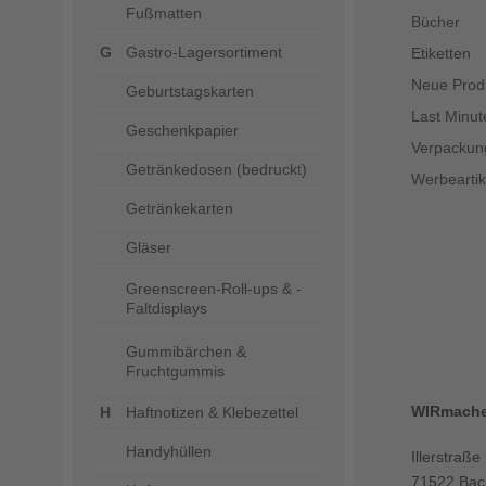
Fußmatten
Bücher
Gastro-Lagersortiment
Etiketten
Neue Prod
Geburtstagskarten
Last Minut
Geschenkpapier
Verpackun
Getränkedosen (bedruckt)
Werbeartik
Getränkekarten
Gläser
Greenscreen-Roll-ups & -
Faltdisplays
Gummibärchen &
Fruchtgummis
WIRmach
Haftnotizen & Klebezettel
Handyhüllen
Illerstraße
71522 Bac