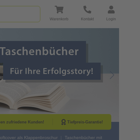
Warenkorb
Kontakt
Login
Go to Next Sli
nen zufriedene Kunden!
Tiefpreis-Garantie!
oftcover als Klappenbroschur
Taschenbücher mit