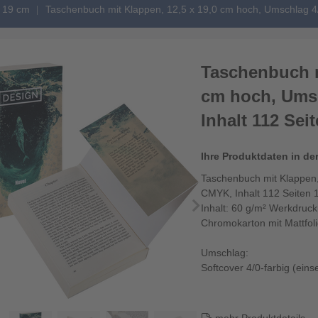
x 19 cm
Taschenbuch mit Klappen, 12,5 x 19,0 cm hoch, Umschlag 4/
Taschenbuch m
cm hoch, Umsc
Inhalt 112 Sei
Ihre Produktdaten in de
Taschenbuch mit Klappen,
CMYK, Inhalt 112 Seiten 
Inhalt: 60 g/m² Werkdruc
Chromokarton mit Mattfol
Umschlag:
Softcover 4/0-farbig (einse
250 g/m² Chromokarton m