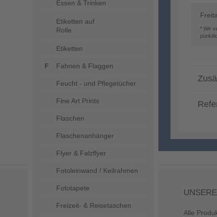
Essen & Trinken
Freit
Etiketten auf
* Wir 
Rolle
pünktl
Etiketten
Fahnen & Flaggen
Zusä
Feucht - und Pflegetücher
Fine Art Prints
Refe
Flaschen
Flaschenanhänger
Flyer & Falzflyer
Fotoleinwand / Keilrahmen
Fototapete
UNSERE
Freizeit- & Reisetaschen
Alle Produ