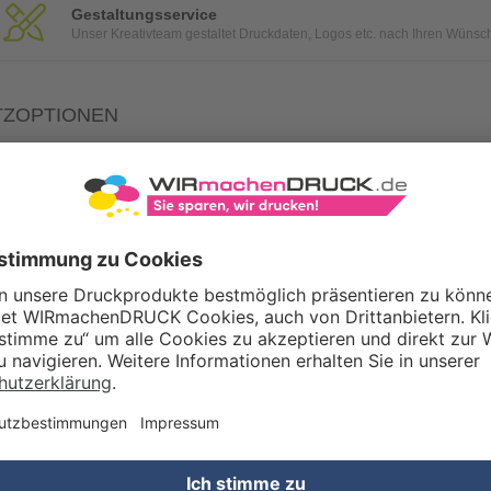
Gestaltungsservice
Unser Kreativteam gestaltet Druckdaten, Logos etc. nach Ihren Wünsc
TZOPTIONEN
Qualitätskontrolle (von Experten empf.)
Rechnung zusätzlich per Post
Konvertierung Ihrer Daten (Word, Illustrator oder InDesign) in eine
WERTSTEUERSATZ