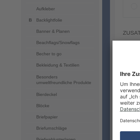
Aufkleber
Backlightfolie
Banner & Planen
ZUSA
Beachflags/Snowflags
Becher to go
Bekleidung & Textilien
Besonders
umweltfreundliche Produkte
Bierdeckel
Blöcke
Briefpapier
Briefumschläge
MEHR
Briefwahlunterlagen