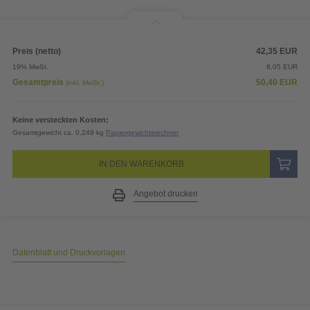
Preis (netto)
42,35
EUR
19% MwSt.
8,05
EUR
Gesamtpreis
50,40
EUR
(inkl. MwSt.)
Keine versteckten Kosten:
Gesamtgewicht ca. 0,249 kg
Papiergewichtsrechner
IN DEN WARENKORB
Angebot drucken
Datenblatt und Druckvorlagen