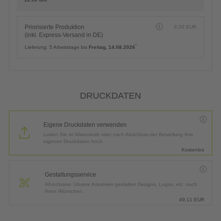
Priorisierte Produktion
6,50
EUR
(inkl. Express-Versand in DE)
*
Lieferung:
5 Arbeitstage bis
Freitag, 14.08.2026
DRUCKDATEN
Eigene Druckdaten verwenden
Laden Sie im Warenkorb oder nach Abschluss der Bestellung Ihre
eigenen Druckdaten hoch.
Kostenlos
Gestaltungsservice
All-inclusive: Unsere Kreativen gestalten Designs, Logos, etc. nach
Ihren Wünschen.
49,11
EUR