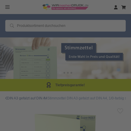
efpreisgarantie!
Sam
DIN A3 gefalzt auf DIN A4
Stimmzettel DIN A3 gefalzt auf DIN A4, 1/0-farbig sch