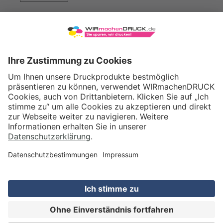
WIRmachenDRUCK GmbH
Illerstraße 15
71522 Backnang
Tel.: +49 (0) 711 995 982 - 20
Fax: +49 (0) 711 995 982 - 21
SOCIAL MEDIA
ZERTIFIZIERUNGEN