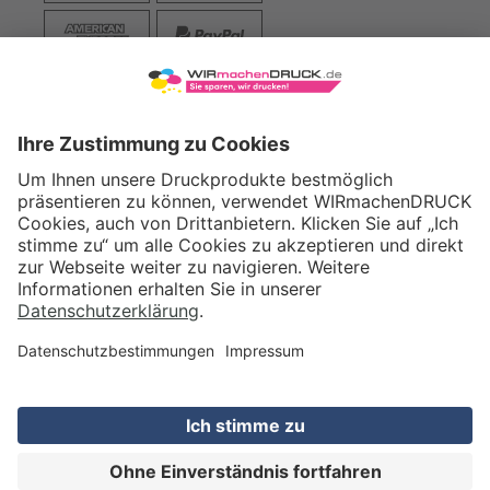
VERSAND
WIRmachenDRUCK GmbH
Illerstraße 15
71522 Backnang