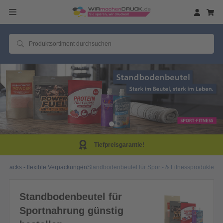
Tiefpreisgarantie!
oypacks - flexible Verpackungen
Standbodenbeutel für Sport- & Fitnessprodukte
Standbodenbeutel für
Sportnahrung günstig