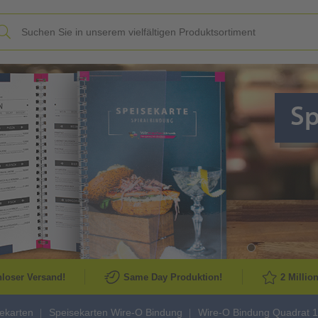
Slide
loser Versand!
Same Day Produktion!
2 Millio
ekarten
Speisekarten Wire-O Bindung
Wire-O Bindung Quadrat