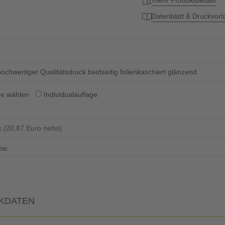
mehr Produktdetails
Datenblatt & Druckvor
ochwertiger Qualitätsdruck beidseitig folienkaschiert glänzend
ge wählen
Individualauflage
be:
KDATEN