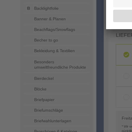
Backlightfolie
Banner & Planen
Beachflags/Snowflags
LIEFE
Becher to go
Bekleidung & Textilien
Besonders
umweltfreundliche Produkte
Bierdeckel
Blöcke
Briefpapier
Briefumschläge
Freit
Briefwahlunterlagen
* Wir 
Broschüren & Kataloge
pünktl