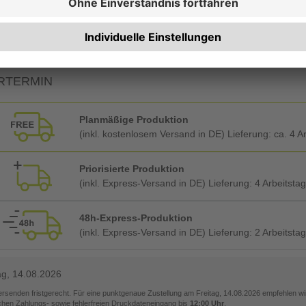
Foliendeckblatt vorne + hinten (Hart-PVC glasklar)
RTERMIN
Planmäßige Produktion
(inkl. kostenlosem Versand in DE) Lieferung:
ca. 4 A
Priorisierte Produktion
(inkl. Express-Versand in DE) Lieferung:
4 Arbeitsta
48h-Express-Produktion
(inkl. Express-Versand in DE) Lieferung:
2 Arbeitsta
ag, 14.08.2026
versenden fristgerecht. Für eine punktgenaue Zustellung am
Freitag, 14.08.2026
empfehlen wir
ichen Zahlungs- sowie fehlerfreien Druckdateneingang bis
12:00 Uhr
.