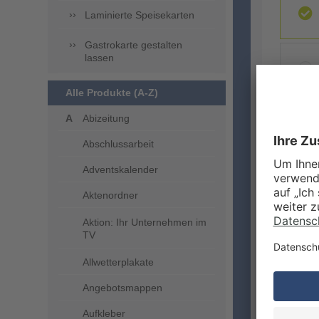
Laminierte Speisekarten
Gastrokarte gestalten
lassen
Alle Produkte (A-Z)
Abizeitung
ZUSA
Abschlussarbeit
Adventskalender
Aktenordner
Aktion: Ihr Unternehmen im
TV
Allwetterplakate
Angebotsmappen
VERA
Aufkleber