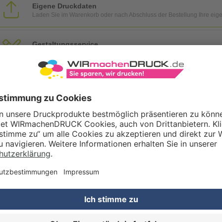
Eigene Druckdaten
Laden Sie im Warenkorb oder nach Abschluss der Bestellung Ihre eig
Gestaltungsservice
Unser Kreativteam gestaltet Druckdaten, Logos etc. nach Ihren Wünsc
TZOPTIONEN
Qualitätskontrolle (von Experten empf.)
Rechnung zusätzlich per Post
RBEITUNG & VEREDELUNG