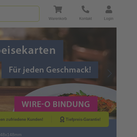
Warenkorb
Kontakt
Login
Go to Next Sli
nen zufriedene Kunden!
Tiefpreis-Garantie!
 148x148mm