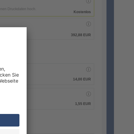
enen Druckdaten hoch.
Kostenlos
hen.
392,88 EUR
14,00 EUR
1,55 EUR