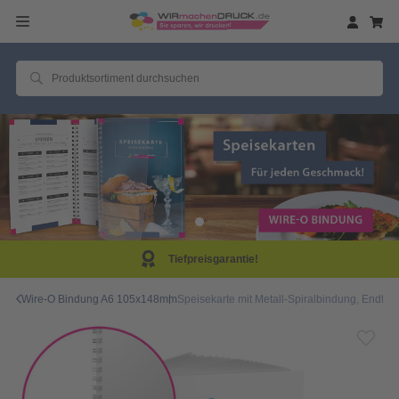
eisgarantie!
Same D
Wire-O Bindung A6 105x148mm
Speisekarte mit Metall-Spiralbindung, Endform