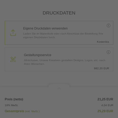
DRUCKDATEN
Eigene Druckdaten verwenden
Laden Sie im Warenkorb oder nach Abschluss der Bestellung Ihre
eigenen Druckdaten hoch.
Kostenlos
Gestaltungsservice
All-inclusive: Unsere Kreativen gestalten Designs, Logos, etc. nach
Ihren Wünschen.
982,20
EUR
Preis (netto)
21,25
EUR
19% MwSt.
4,04
EUR
Gesamtpreis
25,29
EUR
(inkl. MwSt.)