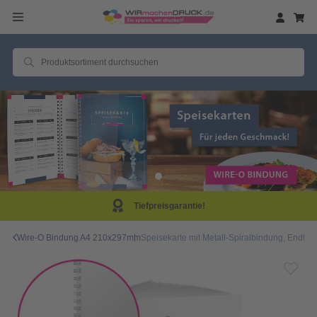
efpreisgarantie!
Sam
Wire-O Bindung A4 210x297mm
Speisekarte mit Metall-Spiralbindung, Endform