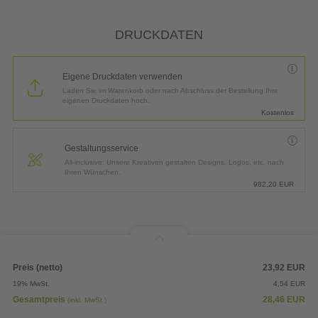
DRUCKDATEN
Eigene Druckdaten verwenden
Laden Sie im Warenkorb oder nach Abschluss der Bestellung Ihre
eigenen Druckdaten hoch.
Kostenlos
Gestaltungsservice
All-inclusive: Unsere Kreativen gestalten Designs, Logos, etc. nach
Ihren Wünschen.
982,20
EUR
Preis (netto)
23,92
EUR
19% MwSt.
4,54
EUR
Gesamtpreis
28,46
EUR
(inkl. MwSt.)