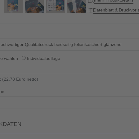
mehr Produktdetails
Datenblatt & Druckvor
ochwertiger Qualitätsdruck beidseitig folienkaschiert glänzend
ge wählen
Individualauflage
be:
KDATEN