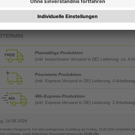
Foliendeckblatt vorne + hinten (Hart-PVC glasklar)
RTERMIN
Planmäßige Produktion
(inkl. kostenlosem Versand in DE) Lieferung:
ca. 4 A
Priorisierte Produktion
(inkl. Express-Versand in DE) Lieferung:
4 Arbeitsta
48h-Express-Produktion
(inkl. Express-Versand in DE) Lieferung:
2 Arbeitsta
ag, 14.08.2026
versenden fristgerecht. Für eine punktgenaue Zustellung am
Freitag, 14.08.2026
empfehlen wir
ichen Zahlungs- sowie fehlerfreien Druckdateneingang bis
12:00 Uhr
.