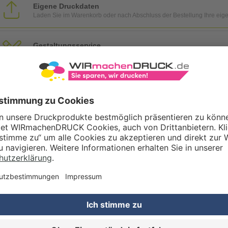
Eigene Druckdaten
Laden Sie im Warenkorb oder nach Abschluss der Bestellung Ihre eig
Gestaltungsservice
Unser Kreativteam gestaltet Druckdaten, Logos etc. nach Ihren Wünsc
TZOPTIONEN
Qualitätskontrolle (von Experten empf.)
Rechnung zusätzlich per Post
RBEITUNG & VEREDELUNG