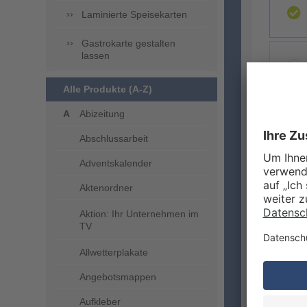
Laminierte Speisekarten
Gastrokarte gestalten
lassen
Alle Produkte (A-Z)
Abizeitung
ZUSA
Abschlussarbeit
Adventskalender
Aktenordner
Aktion: Ihr Unternehmen im
TV
Allwetterplakate
Angebotsmappen
VERA
Aufkleber