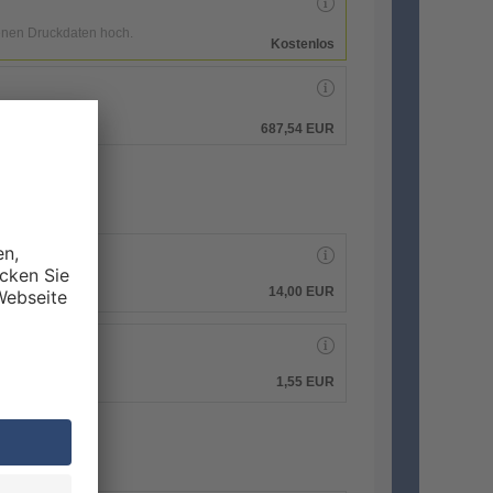
enen Druckdaten hoch.
Kostenlos
hen.
687,54 EUR
14,00 EUR
1,55 EUR