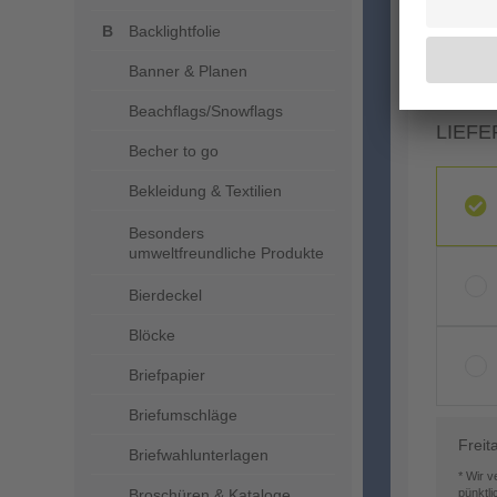
Backlightfolie
Banner & Planen
Beachflags/Snowflags
LIEFE
Becher to go
Bekleidung & Textilien
Besonders
umweltfreundliche Produkte
Bierdeckel
Blöcke
Briefpapier
Briefumschläge
Freit
Briefwahlunterlagen
* Wir 
Broschüren & Kataloge
pünktl