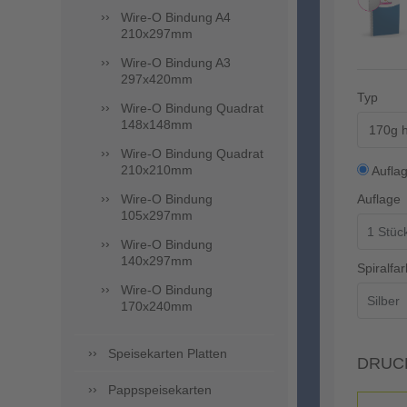
Wire-O Bindung A4
210x297mm
Wire-O Bindung A3
297x420mm
Typ
Wire-O Bindung Quadrat
148x148mm
170g h
Wire-O Bindung Quadrat
210x210mm
Aufla
Wire-O Bindung
Auflage
105x297mm
Wire-O Bindung
140x297mm
Spiralfar
Wire-O Bindung
170x240mm
Speisekarten Platten
DRUC
Pappspeisekarten