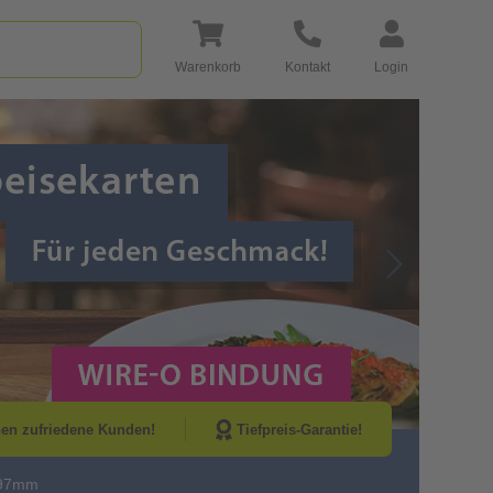
Warenkorb
Kontakt
Login
Go to Next Sli
nen zufriedene Kunden!
Tiefpreis-Garantie!
297mm