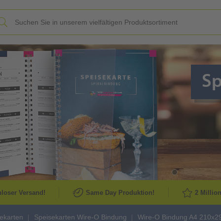
Slide
loser Versand!
Same Day Produktion!
2 Millio
ekarten
Speisekarten Wire-O Bindung
Wire-O Bindung A4 210x